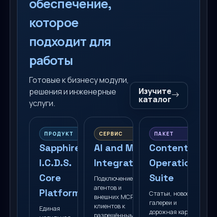
обеспечение,
которое
подходит для
работы
Готовые к бизнесу модули,
Изучите
решения и инженерные
каталог
услуги.
ПРОДУКТ
СЕРВИС
ПАКЕТ
Sapphire
AI and MCP
Content
I.C.D.S.
Integration
Operations
Core
Suite
Подключение ИИ-
агентов и
Platform
Статьи, новости,
внешних MCP-
галереи и
клиентов к
Единая
дорожная карта в
разрешённым