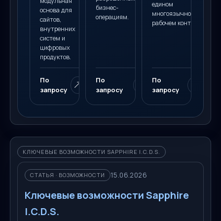
модульная
едином
бизнес-
основа для
многоязычном
операциям.
сайтов,
рабочем контуре.
внутренних
систем и
цифровых
продуктов.
По
По
По
запросу
запросу
запросу
КЛЮЧЕВЫЕ ВОЗМОЖНОСТИ SAPPHIRE I.C.D.S.
15.06.2026
СТАТЬЯ · ВОЗМОЖНОСТИ
Ключевые возможности Sapphire
I.C.D.S.