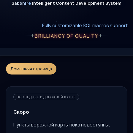
Sapphire
Intelligent
Content
Development
System
New era of smart AI agent websystems
Fully editable templates with macros
Fully customizable SQL macros support
BRILLIANCY OF QUALITY
Домашняя страница
ПОСЛЕДНЕЕ В ДОРОЖНОЙ КАРТЕ
Скоро
Пункты дорожной карты пока недоступны.