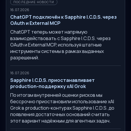
ПОСЛЕДНИЕ НОВОСТИ
16.07.2026
ChatGPT подключён к Sapphire I.C.D.S. через
OAuth и External MCP
ChatGPT теперь может напрямую
взаимодействовать с Sapphire I.C.D.S. через
OAuth и External MCP, используя штатные
инструменты системы в рамках выданных
разрешений.
16.07.2026
Sapphire I.C.D.S. приостанавливает
production-поддержку xAI Grok
По итогам внутренней оценки рисков мы
бессрочно приостановили использование xAI
Grok в production-контурах Sapphire I.C.D.S. до
появления достаточных оснований считать
этот вариант надёжным для агентных задач.