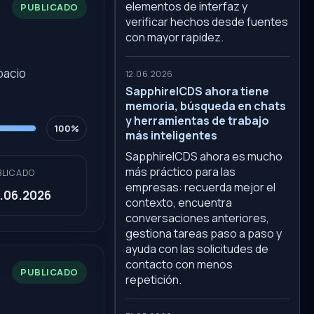
elementos de interfaz y
PUBLICADO
verificar hechos desde fuentes
con mayor rapidez.
pacio
12.06.2026
SapphireICDS ahora tiene
memoria, búsqueda en chats
y herramientas de trabajo
100%
más inteligentes
SapphireICDS ahora es mucho
más práctico para las
BLICADO
empresas: recuerda mejor el
.06.2026
contexto, encuentra
conversaciones anteriores,
gestiona tareas paso a paso y
ayuda con las solicitudes de
contacto con menos
PUBLICADO
repetición.