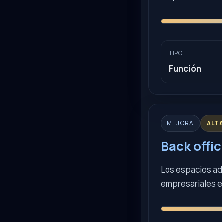
TIPO
Función
MEJORA
ALT
Back offi
Los espacios ad
empresariales en