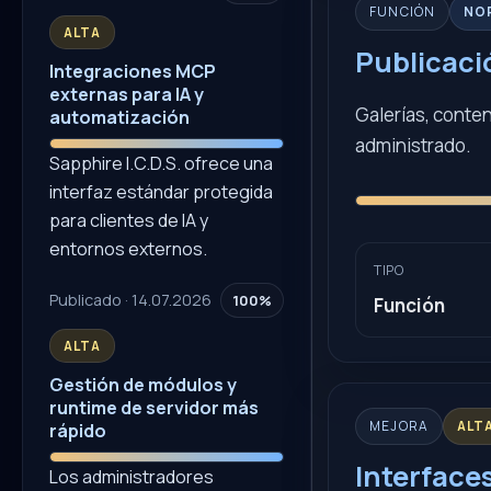
FUNCIÓN
NO
ALTA
Publicaci
Integraciones MCP
externas para IA y
Galerías, conte
automatización
administrado.
Sapphire I.C.D.S. ofrece una
interfaz estándar protegida
para clientes de IA y
entornos externos.
TIPO
Publicado · 14.07.2026
100%
Función
ALTA
Gestión de módulos y
runtime de servidor más
MEJORA
ALT
rápido
Interface
Los administradores