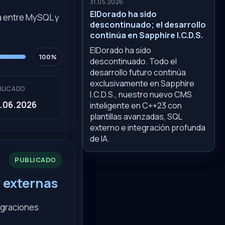
31.05.2026
ElDorado ha sido
ta entre MySQL y
descontinuado; el desarrollo
continúa en Sapphire I.C.D.S.
ElDorado ha sido
100%
descontinuado. Todo el
desarrollo futuro continúa
exclusivamente en Sapphire
BLICADO
I.C.D.S., nuestro nuevo CMS
.06.2026
inteligente en C++23 con
plantillas avanzadas, SQL
externo e integración profunda
de IA.
PUBLICADO
y externas
egraciones