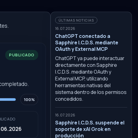
ÚLTIMAS NOTICIAS
tes.
16.07.2026
ChatGPT conectado a
Sapphire I.C.D.S. mediante
OAuth y External MCP
PUBLICADO
ChatGPT ya puede interactuar
directamente con Sapphire
I.C.D.S. mediante OAuth y
External MCP, utilizando
 completado.
herramientas nativas del
sistema dentro de los permisos
concedidos.
100%
16.07.2026
BLICADO
Sapphire I.C.D.S. suspende el
.06.2026
soporte de xAI Grok en
producción