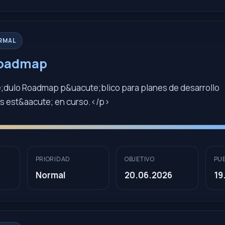
RMAL
Roadmap
dulo Roadmap p&uacute;blico para planes de desarrollo
s est&aacute; en curso.</p>
PRIORIDAD
OBJETIVO
PU
Normal
20.06.2026
19