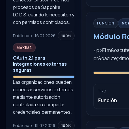
procesos de Sapphire
I.C.D.S. cuando lo necesiten y
con permisos controlados.
FUNCIÓN
NO
Módulo 
Publicado · 16.07.2026
100%
MÁXIMA
<p>El m&oacute;
OAuth 2.1 para
pr&oacute;ximo
integraciones externas
seguras
Las organizaciones pueden
conectar servicios externos
TIPO
mediante autorización
Función
controlada sin compartir
credenciales permanentes.
Publicado · 15.07.2026
100%