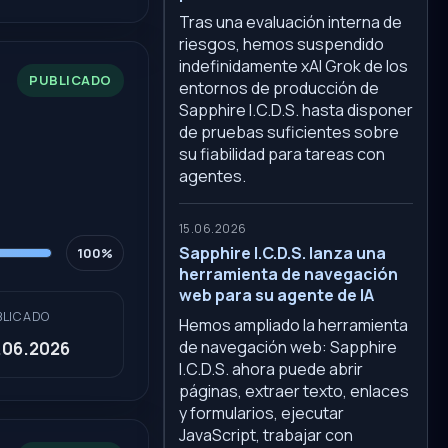
Tras una evaluación interna de
riesgos, hemos suspendido
indefinidamente xAI Grok de los
PUBLICADO
entornos de producción de
Sapphire I.C.D.S. hasta disponer
de pruebas suficientes sobre
su fiabilidad para tareas con
agentes.
15.06.2026
Sapphire I.C.D.S. lanza una
100%
herramienta de navegación
web para su agente de IA
BLICADO
Hemos ampliado la herramienta
de navegación web: Sapphire
.06.2026
I.C.D.S. ahora puede abrir
páginas, extraer texto, enlaces
y formularios, ejecutar
JavaScript, trabajar con