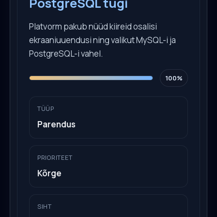
PostgreSQL tugi
Platvorm pakub nüüd kiireid osalisi
ekraaniuuendusi ning valikut MySQL-i ja
PostgreSQL-i vahel.
100%
TÜÜP
Parendus
PRIORITEET
Kõrge
SIHT