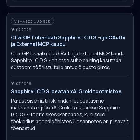
VIIMASED UUDISED
16.07.2026
ChatGPT ühendati Sapphire I.C.D.S.-iga OAuthi
ja External MCP kaudu
ChatGPT saab nüüd OAuthi ja External MCP kaudu
Sapphire I.C.D.S.-iga otse suhelda ning kasutada
süsteemi tööriistu talle antud õiguste piires.
16.07.2026
Sapphire I.C.D.S. peatab xAI Groki tootmistoe
Pärast sisemist riskihindamist peatasime
määramata ajaks xAI Groki kasutamise Sapphire
I.C.D.S.-i tootmiskeskkondades, kuni selle
töökindlus agendipõhistes ülesannetes on piisavalt
tõendatud.