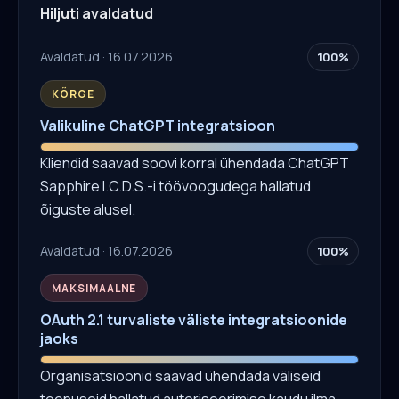
Hiljuti avaldatud
Avaldatud · 16.07.2026
100%
KÕRGE
Valikuline ChatGPT integratsioon
Kliendid saavad soovi korral ühendada ChatGPT
Sapphire I.C.D.S.-i töövoogudega hallatud
õiguste alusel.
Avaldatud · 16.07.2026
100%
MAKSIMAALNE
OAuth 2.1 turvaliste väliste integratsioonide
jaoks
Organisatsioonid saavad ühendada väliseid
teenuseid hallatud autoriseerimise kaudu ilma