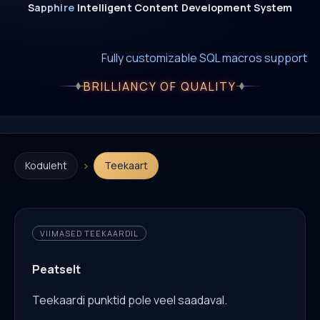
Sapphire
Intelligent
Content
Development
System
New era of smart AI agent websystems
Fully editable templates with macros
Fully customizable SQL macros support
BRILLIANCY OF QUALITY
›
Koduleht
Teekaart
VIIMASED TEEKAARDIL
Peatselt
Teekaardi punktid pole veel saadaval.