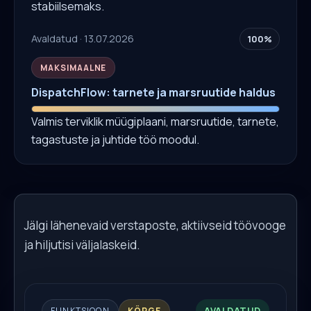
stabiilsemaks.
Avaldatud · 13.07.2026
100%
MAKSIMAALNE
DispatchFlow: tarnete ja marsruutide haldus
Valmis terviklik müügiplaani, marsruutide, tarnete,
tagastuste ja juhtide töö moodul.
Jälgi lähenevaid verstaposte, aktiivseid töövooge
ja hiljutisi väljalaskeid.
AVALDATUD
FUNKTSIOON
KÕRGE