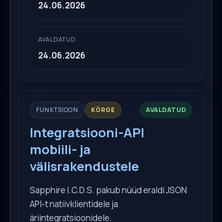
24.06.2026
AVALDATUD
24.06.2026
AVALDATUD
FUNKTSIOON
KÕRGE
Integratsiooni-API
mobiili- ja
välisrakendustele
Sapphire I.C.D.S. pakub nüüd eraldi JSON
API-t natiivklientidele ja
äriintegratsioonidele.