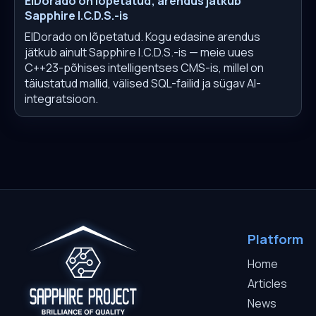
ElDorado on lõpetatud; arendus jätkub
Sapphire I.C.D.S.-is
ElDorado on lõpetatud. Kogu edasine arendus
jätkub ainult Sapphire I.C.D.S.-is — meie uues
C++23-põhises intelligentses CMS-is, millel on
täiustatud mallid, välised SQL-failid ja sügav AI-
integratsioon.
Platform
Home
Articles
News