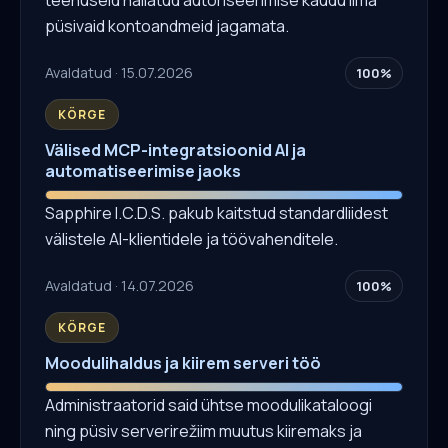
püsivaid kontoandmeid jagamata.
Avaldatud · 15.07.2026
100%
KÕRGE
Välised MCP-integratsioonid AI ja
automatiseerimise jaoks
Sapphire I.C.D.S. pakub kaitstud standardliidest
välistele AI-klientidele ja töövahenditele.
Avaldatud · 14.07.2026
100%
KÕRGE
Moodulihaldus ja kiirem serveri töö
Administraatorid said ühtse moodulikataloogi
ning püsiv serverirežiim muutus kiiremaks ja