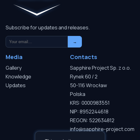
Subscribe for updates and releases.
→
Media
Contacts
Gallery
Sapphire Project Sp. z o.o.
Knowledge
Rynek 60 / 2
Updates
50-116 Wrocław
Polska
KRS: 0000983551
NIP: 8952244618
REGON: 522634812
info@sapphire-project.com