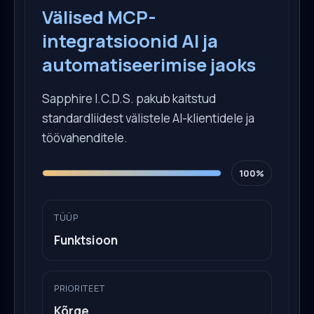
Välised MCP-
integratsioonid AI ja
automatiseerimise jaoks
Sapphire I.C.D.S. pakub kaitstud
standardliidest välistele AI-klientidele ja
töövahenditele.
100%
TÜÜP
Funktsioon
PRIORITEET
Kõrge