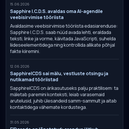
15.06.2026
Sapphire I.C.D.S. avaldas oma AI-agendile
veebisirvimise tööriista
Avaldasime veebisirvimise tööriista edasiarenduse:
Sapphire I.C.D.S. saab nüüd avada lehti, eraldada
teksti, linke ja vorme, käivitada JavaScripti, suhelda
liideseelementidega ning kontrollida allikate põhjal
fakte kiiremini.
12.06.2026
SapphireICDS sai mälu, vestluste otsingu ja
nutikamad tööriistad
SapphireICDS on ärikasutuseks palju praktilisem: ta
mäletab paremini konteksti, leiab varasemaid
arutelusid, juhib ülesandeid samm-sammult ja aitab
kontaktidega vähemate kordustega.
31.05.2026