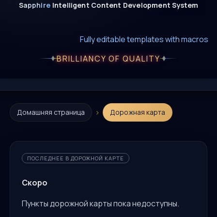
Sapphire
Intelligent
Content
Development
System
New era of smart AI agent websystems
Fully editable templates with macros
Fully customizable SQL macros support
BRILLIANCY OF QUALITY
›
Домашняя страница
Дорожная карта
ПОСЛЕДНЕЕ В ДОРОЖНОЙ КАРТЕ
Скоро
Пункты дорожной карты пока недоступны.