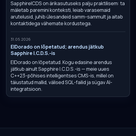
SapphireICDS on ärikasutuseks palju praktilisem: ta
mäletab paremini konteksti, leiab varasemaid
arutelusid, juhib ülesandeid samm-sammult ja aitab
kontaktidega vähemate kordustega.
31.05.2026
ElDorado on lõpetatud; arendus jätkub
Sapphire I.C.D.S.-is
ElDorado on lõpetatud. Kogu edasine arendus
jätkub ainult Sapphire I.C.D.S.-is — meie uues
C++23-põhises intelligentses CMS-is, millel on
täiustatud mallid, välised SQL-failid ja sügav AI-
integratsioon.