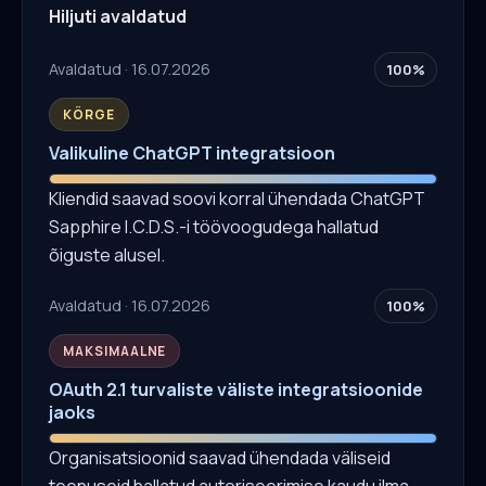
Hiljuti avaldatud
Avaldatud · 16.07.2026
100%
KÕRGE
Valikuline ChatGPT integratsioon
Kliendid saavad soovi korral ühendada ChatGPT
Sapphire I.C.D.S.-i töövoogudega hallatud
õiguste alusel.
Avaldatud · 16.07.2026
100%
MAKSIMAALNE
OAuth 2.1 turvaliste väliste integratsioonide
jaoks
Organisatsioonid saavad ühendada väliseid
teenuseid hallatud autoriseerimise kaudu ilma