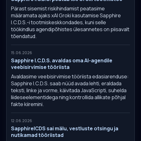
Pärast sisemist riskihindamist peatasime
määramata ajaks xAI Groki kasutamise Sapphire
I.C.D.S.-i tootmiskeskkondades, kuni selle
töökindlus agendipõhistes ülesannetes on piisavalt
tõendatud.
15.06.2026
Sapphire I.C.D.S. avaldas oma AI-agendile
veebisirvimise tööriista
Avaldasime veebisirvimise tööriista edasiarenduse:
Sapphire I.C.D.S. saab nüüd avada lehti, eraldada
teksti, linke ja vorme, käivitada JavaScripti, suhelda
liideseelementidega ning kontrollida allikate põhjal
fakte kiiremini.
12.06.2026
SapphireICDS sai mälu, vestluste otsingu ja
nutikamad tööriistad