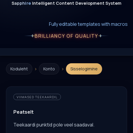
Sapphire
Intelligent
Content
Development
System
New era of smart AI agent websystems
Fully editable templates with macros
Fully customizable SQL macros support
BRILLIANCY OF QUALITY
›
›
Koduleht
Konto
Sisselogimine
VIIMASED TEEKAARDIL
Peatselt
Teekaardi punktid pole veel saadaval.