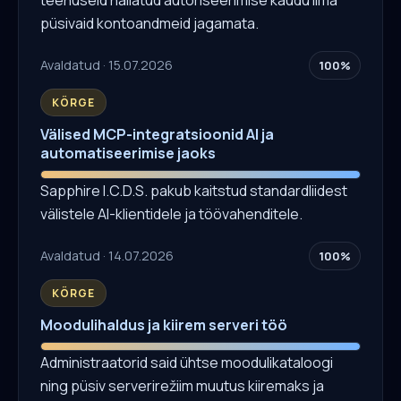
püsivaid kontoandmeid jagamata.
Avaldatud · 15.07.2026
100%
KÕRGE
Välised MCP-integratsioonid AI ja
automatiseerimise jaoks
Sapphire I.C.D.S. pakub kaitstud standardliidest
välistele AI-klientidele ja töövahenditele.
Avaldatud · 14.07.2026
100%
KÕRGE
Moodulihaldus ja kiirem serveri töö
Administraatorid said ühtse moodulikataloogi
ning püsiv serverirežiim muutus kiiremaks ja