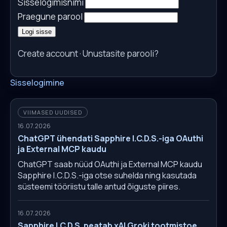
Sisselogimisnimi
Praegune parool
Logi sisse
Create account
·
Unustasite parooli?
Sisselogimine
VIIMASED UUDISED
16.07.2026
ChatGPT ühendati Sapphire I.C.D.S.-iga OAuthi
ja External MCP kaudu
ChatGPT saab nüüd OAuthi ja External MCP kaudu
Sapphire I.C.D.S.-iga otse suhelda ning kasutada
süsteemi tööriistu talle antud õiguste piires.
16.07.2026
Sapphire I.C.D.S. peatab xAI Groki tootmistoe