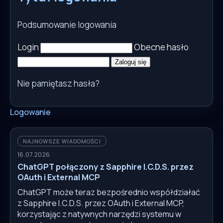
Podsumowanie logowania
Login
Obecne hasło
Zaloguj się
Nie pamiętasz hasła?
Logowanie
NAJNOWSZE WIADOMOŚCI
16.07.2026
ChatGPT połączony z Sapphire I.C.D.S. przez
OAuth i External MCP
ChatGPT może teraz bezpośrednio współdziałać
z Sapphire I.C.D.S. przez OAuth i External MCP,
korzystając z natywnych narzędzi systemu w