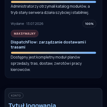
Administratorzy otrzymali katalog modułów, a
tryb stały serwera działa szybciej i stabilniej.
Wydane · 13.07.2026
100%
MAKSYMALNY
DispatchFlow: zarządzanie dostawami i
trasami
Dostępny jest kompletny moduł planów
sprzedaży, tras, dostaw, zwrotów i pracy
kierowców.
KONTO
Tytuł logowania