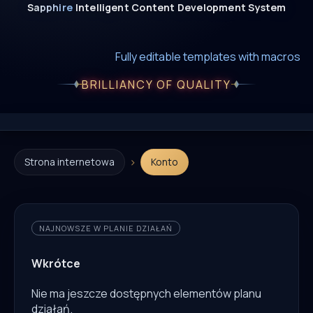
Sapphire
Intelligent
Content
Development
System
New era of smart AI agent websystems
Fully editable templates with macros
Fully customizable SQL macros support
BRILLIANCY OF QUALITY
›
Strona internetowa
Konto
NAJNOWSZE W PLANIE DZIAŁAŃ
Wkrótce
Nie ma jeszcze dostępnych elementów planu
działań.