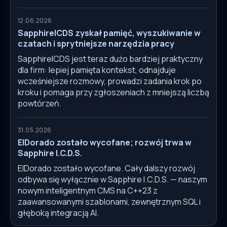
12.06.2026
SapphireICDS zyskał pamięć, wyszukiwanie w
czatach i sprytniejsze narzędzia pracy
SapphireICDS jest teraz dużo bardziej praktyczny
dla firm: lepiej pamięta kontekst, odnajduje
wcześniejsze rozmowy, prowadzi zadania krok po
kroku i pomaga przy zgłoszeniach z mniejszą liczbą
powtórzeń.
31.05.2026
ElDorado zostało wycofane; rozwój trwa w
Sapphire I.C.D.S.
ElDorado zostało wycofane. Cały dalszy rozwój
odbywa się wyłącznie w Sapphire I.C.D.S. — naszym
nowym inteligentnym CMS na C++23 z
zaawansowanymi szablonami, zewnętrznym SQL i
głęboką integracją AI.