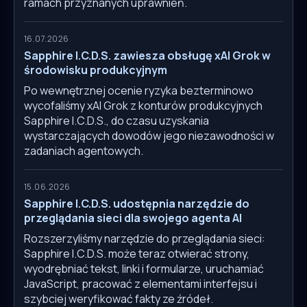
ramach przyznanych uprawnień.
16.07.2026
Sapphire I.C.D.S. zawiesza obsługę xAI Grok w
środowisku produkcyjnym
Po wewnętrznej ocenie ryzyka bezterminowo
wycofaliśmy xAI Grok z konturów produkcyjnych
Sapphire I.C.D.S., do czasu uzyskania
wystarczających dowodów jego niezawodności w
zadaniach agentowych.
15.06.2026
Sapphire I.C.D.S. udostępnia narzędzie do
przeglądania sieci dla swojego agenta AI
Rozszerzyliśmy narzędzie do przeglądania sieci:
Sapphire I.C.D.S. może teraz otwierać strony,
wyodrębniać tekst, linki i formularze, uruchamiać
JavaScript, pracować z elementami interfejsu i
szybciej weryfikować fakty ze źródeł.