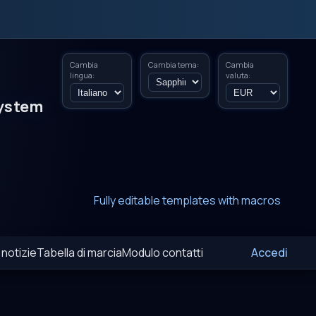
Cambia
Cambia tema:
Cambia
lingua:
valuta:
ystem
New era of smart AI agent websystems
Fully editable templates with macros
Fully customizable SQL macros support
 notizie
Tabella di marcia
Modulo contatti
Accedi