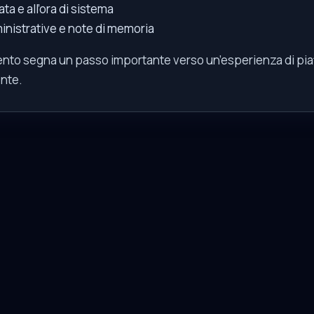
ta e all’ora di sistema
inistrative e note di memoria
to segna un passo importante verso un’esperienza di pia
ente.