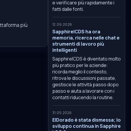
e verificare più rapidamente i
fatti dalle fonti.
ttaforma più
12.06.2026
SapphireICDS ha ora
memoria, ricerca nelle chat e
strumenti di lavoro più
intelligenti
SapphireICDS è diventato molto
più pratico per le aziende:
ricorda meglio il contesto,
ritrova le discussioni passate,
gestisce le attività passo dopo
passo e aiuta a lavorare con i
contatti riducendo la routine.
31.05.2026
ElDorado è stata dismessa; lo
sviluppo continua in Sapphire