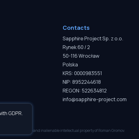
Contacts
Sapphire Project Sp. z o.o.
Rynek 60 / 2
50-116 Wrocław
Polska
KRS: 0000983551
NIP: 8952244618
REGON: 522634812
info@sapphire-project.com
with GDPR.
ably. Inseparable and inalienable intellectual property of Roman Gromov.