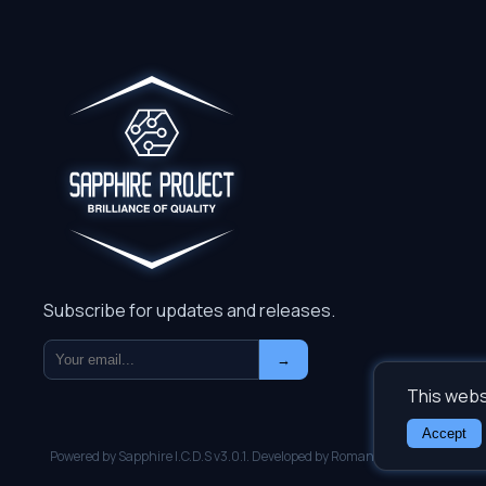
Subscribe for updates and releases.
→
This webs
Accept
Powered by Sapphire I.C.D.S v3.0.1. Developed by Roman Gromov. Copyrigh