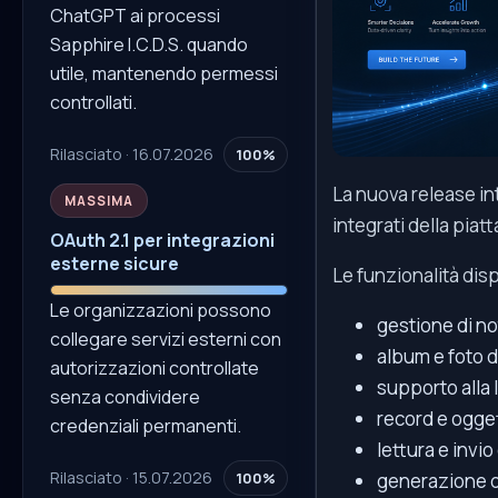
ChatGPT ai processi
Sapphire I.C.D.S. quando
utile, mantenendo permessi
controllati.
Rilasciato · 16.07.2026
100%
La nuova release in
MASSIMA
integrati della piat
OAuth 2.1 per integrazioni
esterne sicure
Le funzionalità disp
Le organizzazioni possono
gestione di not
collegare servizi esterni con
album e foto de
autorizzazioni controllate
supporto alla 
senza condividere
record e ogget
credenziali permanenti.
lettura e invio
Rilasciato · 15.07.2026
100%
generazione d