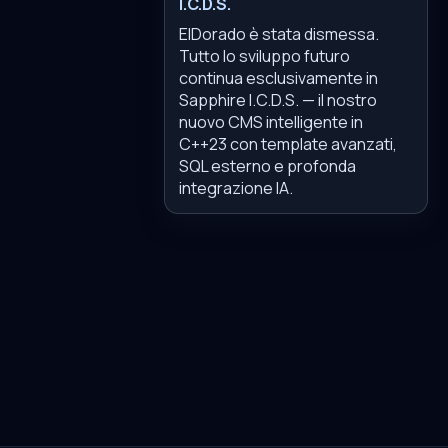
I.C.D.S.
ElDorado è stata dismessa.
Tutto lo sviluppo futuro
continua esclusivamente in
Sapphire I.C.D.S. — il nostro
nuovo CMS intelligente in
C++23 con template avanzati,
SQL esterno e profonda
integrazione IA.