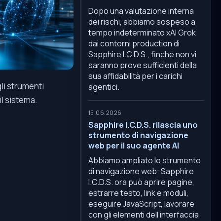
Dopo una valutazione interna
dei rischi, abbiamo sospeso a
tempo indeterminato xAI Grok
dai contorni production di
Sapphire I.C.D.S., finché non vi
saranno prove sufficienti della
sua affidabilità per i carichi
li strumenti
agentici.
il sistema.
15.06.2026
Sapphire I.C.D.S. rilascia uno
strumento di navigazione
web per il suo agente AI
Abbiamo ampliato lo strumento
di navigazione web: Sapphire
I.C.D.S. ora può aprire pagine,
estrarre testo, link e moduli,
eseguire JavaScript, lavorare
con gli elementi dell’interfaccia