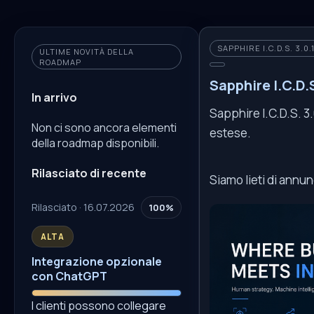
SAPPHIRE I.C.D.S. 3.0
ULTIME NOVITÀ DELLA
ROADMAP
Sapphire I.C.D.S
In arrivo
Sapphire I.C.D.S. 3.
Non ci sono ancora elementi
estese.
della roadmap disponibili.
Rilasciato di recente
Siamo lieti di annunc
Rilasciato · 16.07.2026
100%
ALTA
Integrazione opzionale
con ChatGPT
I clienti possono collegare