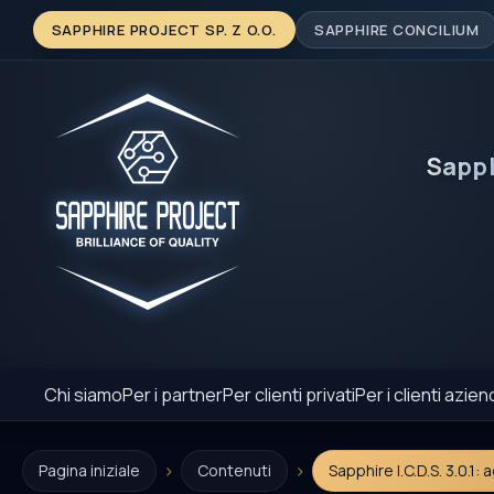
SAPPHIRE PROJECT SP. Z O.O.
SAPPHIRE CONCILIUM
Sapp
Chi siamo
Per i partner
Per clienti privati
Per i clienti azien
›
›
Pagina iniziale
Contenuti
Sapphire I.C.D.S. 3.0.1: