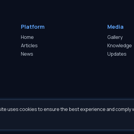
Platform
Media
Home
Gallery
Articles
Knowledge
News
Updates
ite uses cookies to ensure the best experience and comply 
©2026 Sapphire Project Sp. z o.o. — All rights reserved.
t 2009-2026 Roman Gromov. All software copyrights belong to Roman Gromov insepar