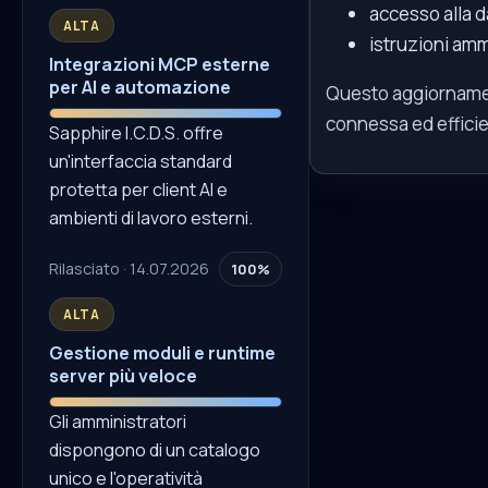
accesso alla da
ALTA
istruzioni amm
Integrazioni MCP esterne
per AI e automazione
Questo aggiornamen
connessa ed effici
Sapphire I.C.D.S. offre
un'interfaccia standard
protetta per client AI e
ambienti di lavoro esterni.
Rilasciato · 14.07.2026
100%
ALTA
Gestione moduli e runtime
server più veloce
Gli amministratori
dispongono di un catalogo
unico e l'operatività