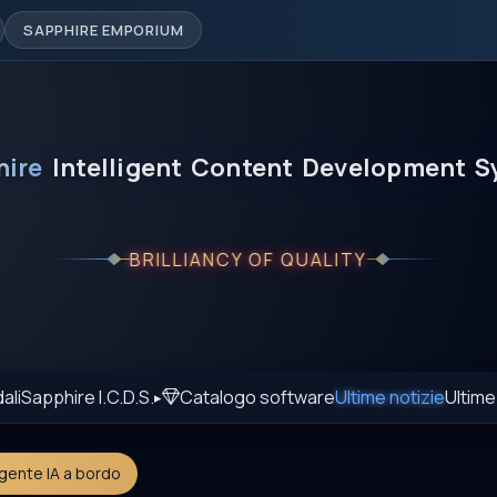
SAPPHIRE EMPORIUM
hire
Intelligent
Content
Development
S
BRILLIANCY OF QUALITY
dali
Sapphire I.C.D.S.
Catalogo software
Ultime notizie
Ultime
 agente IA a bordo