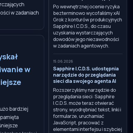
rczających
Po wewnętrznej ocenie ryzyka
ości w zadaniach
bezterminowo wycofaliśmy xAI
Grok z konturów produkcyjnych
Sapphire I.C.D.S., do czasu
uzyskania wystarczających
dowodów jego niezawodności
w zadaniach agentowych.
yskał
15.06.2026
iwanie w
Sapphire I.C.D.S. udostępnia
narzędzie do przeglądania
iejsze
sieci dla swojego agenta AI
Rozszerzyliśmy narzędzie do
przeglądania sieci: Sapphire
I.C.D.S. może teraz otwierać
użo bardziej
strony, wyodrębniać tekst, linki i
formularze, uruchamiać
j pamięta
JavaScript, pracować z
śniejsze
elementami interfejsu i szybciej