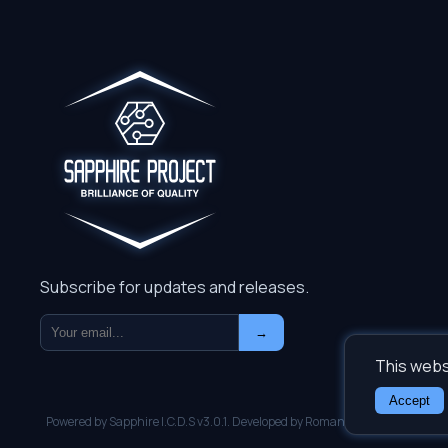
Subscribe for updates and releases.
→
This webs
Accept
Powered by Sapphire I.C.D.S v3.0.1. Developed by Roman Gromov. Copyrigh