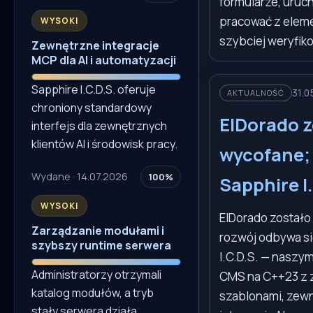
formularze, uruch
pracować z elemen
WYSOKI
szybciej weryfiko
Zewnętrzne integracje
MCP dla AI i automatyzacji
Sapphire I.C.D.S. oferuje
31.0
AKTUALNOŚĆ
chroniony standardowy
ElDorado z
interfejs dla zewnętrznych
klientów AI i środowisk pracy.
wycofane; 
Wydane · 14.07.2026
100%
Sapphire I
WYSOKI
ElDorado zostało
Zarządzanie modułami i
rozwój odbywa si
szybszy runtime serwera
I.C.D.S. — naszy
Administratorzy otrzymali
CMS na C++23 z
katalog modułów, a tryb
szablonami, zew
stały serwera działa