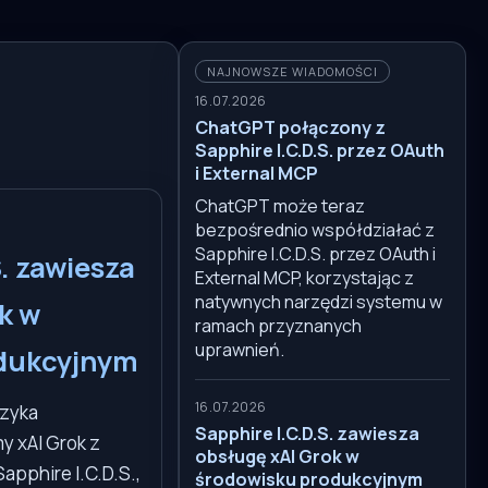
NAJNOWSZE WIADOMOŚCI
16.07.2026
ChatGPT połączony z
Sapphire I.C.D.S. przez OAuth
i External MCP
ChatGPT może teraz
bezpośrednio współdziałać z
Sapphire I.C.D.S. przez OAuth i
. zawiesza
External MCP, korzystając z
natywnych narzędzi systemu w
k w
ramach przyznanych
uprawnień.
dukcyjnym
16.07.2026
yzyka
Sapphire I.C.D.S. zawiesza
y xAI Grok z
obsługę xAI Grok w
apphire I.C.D.S.,
środowisku produkcyjnym