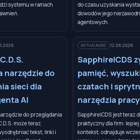
dzi systemu w ramach
do czasu uzyskania wysta
awnień.
dowodów jego niezawodn
agentowych.
6.2026
12.06.2026
AKTUALNOŚĆ
.C.D.S.
SapphireICDS z
a narzędzie do
pamięć, wyszuk
a sieci dla
czatach i sprytn
enta AI
narzędzia pracy
arzędzie do przeglądania
SapphireICDS jest teraz d
.C.D.S. może teraz
praktyczny dla firm: lepie
yodrębniać tekst, linki i
kontekst, odnajduje wcze