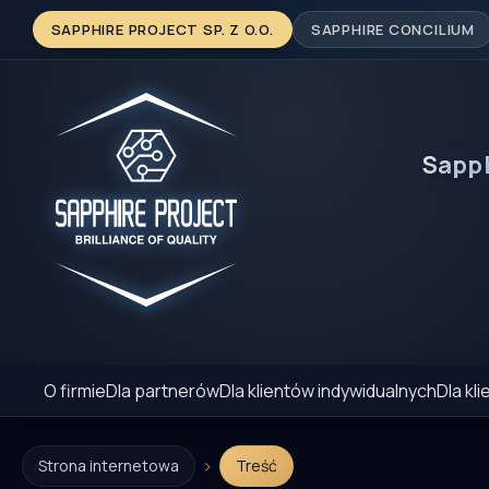
SAPPHIRE PROJECT SP. Z O.O.
SAPPHIRE CONCILIUM
Sapp
O firmie
Dla partnerów
Dla klientów indywidualnych
Dla kl
›
Strona internetowa
Treść