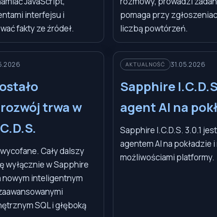
amiać JavaScript,
rozmowy, prowadzi zadania
tami interfejsu i
pomaga przy zgłoszeniac
wać fakty ze źródeł.
liczbą powtórzeń.
5.2026
31.05.2026
AKTUALNOŚĆ
ostało
Sapphire I.C.D.S.
rozwój trwa w
agent AI na pok
.C.D.S.
Sapphire I.C.D.S. 3.0.1 jes
agentem AI na pokładzie 
 wycofane. Cały dalszy
możliwościami platformy.
ę wyłącznie w Sapphire
m nowym inteligentnym
 zaawansowanymi
nętrznym SQL i głęboką