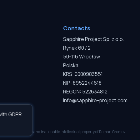
Contacts
Sapphire Project Sp. z o.o.
Rynek 60 / 2
50-116 Wrocław
Polska
KRS: 0000983551
NIP: 8952244618
REGON: 522634812
info@sapphire-project.com
with GDPR.
ably. Inseparable and inalienable intellectual property of Roman Gromov.