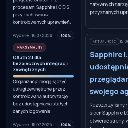
natywnych narzę
procesami Sapphire I.C.D.S.
przyznanych upr
przy zachowaniu
kontrolowanych uprawnień.
Wydane · 16.07.2026
100%
15.0
AKTUALNOŚĆ
MAKSYMALNY
Sapphire I
OAuth 2.1 dla
bezpiecznych integracji
udostępni
zewnętrznych
przeglądani
Organizacje mogą łączyć
usługi zewnętrzne przez
swojego ag
kontrolowaną autoryzację
bez udostępniania stałych
Rozszerzyliśmy n
danych logowania.
sieci: Sapphire I
otwierać strony, w
Wydane · 15.07.2026
100%