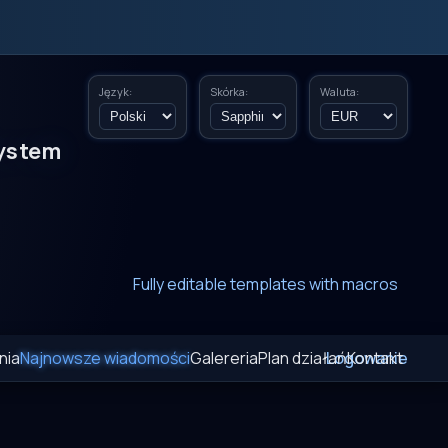
Język:
Skórka:
Waluta:
ystem
New era of smart AI agent websystems
Fully editable templates with macros
Fully customizable SQL macros support
nia
Najnowsze wiadomości
Galereria
Plan działań
Logowanie
Kontakt