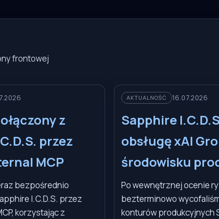
ny frontowej
7.2026
16.07.2026
AKTUALNOŚĆ
ołączony z
Sapphire I.C.D.S
.C.D.S. przez
obsługę xAI Gro
ternal MCP
środowisku pro
raz bezpośrednio
Po wewnętrznej ocenie r
apphire I.C.D.S. przez
bezterminowo wycofaliśm
MCP, korzystając z
konturów produkcyjnych S