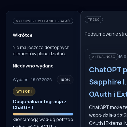
TREŚĆ
NAJNOWSZE W PLANIE DZIAŁAŃ
Podsumowanie stro
Wkrótce
Nie ma jeszcze dostępnych
elementów planu działań.
16.0
AKTUALNOŚĆ
Niedawno wydane
ChatGPT p
Sapphire I
Wydane · 16.07.2026
100%
OAuth i Ex
WYSOKI
Opcjonalna integracja z
ChatGPT może te
ChatGPT
współdziałać z S
Klienci mogą według potrzeb
OAuth i External 
połączyć ChatGPT z