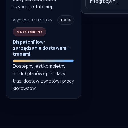
integracją AI.
szybciej i stabilniej.
Wydane · 13.07.2026
100%
MAKSYMALNY
DispatchFlow:
zarządzanie dostawami i
trasami
Dostępny jest kompletny
moduł planów sprzedaży,
tras, dostaw, zwrotów i pracy
kierowców.