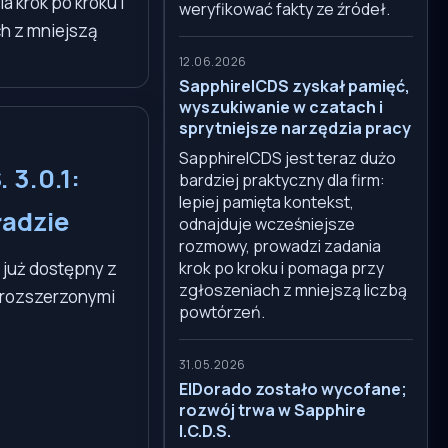
 krok po kroku i
weryfikować fakty ze źródeł.
h z mniejszą
12.06.2026
SapphireICDS zyskał pamięć,
wyszukiwanie w czatach i
sprytniejsze narzędzia pracy
SapphireICDS jest teraz dużo
 3.0.1:
bardziej praktyczny dla firm:
lepiej pamięta kontekst,
ładzie
odnajduje wcześniejsze
rozmowy, prowadzi zadania
t już dostępny z
krok po kroku i pomaga przy
zgłoszeniach z mniejszą liczbą
i rozszerzonymi
powtórzeń.
31.05.2026
ElDorado zostało wycofane;
rozwój trwa w Sapphire
I.C.D.S.