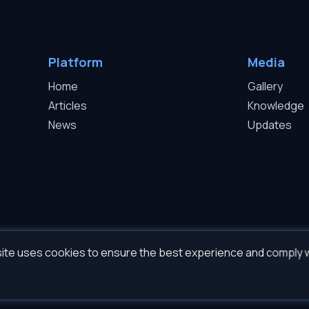
Platform
Media
Home
Gallery
Articles
Knowledge
News
Updates
ite uses cookies to ensure the best experience and comply 
©2026 Sapphire Project Sp. z o.o. — All rights reserved.
t 2009-2026 Roman Gromov. All software copyrights belong to Roman Gromov insepar