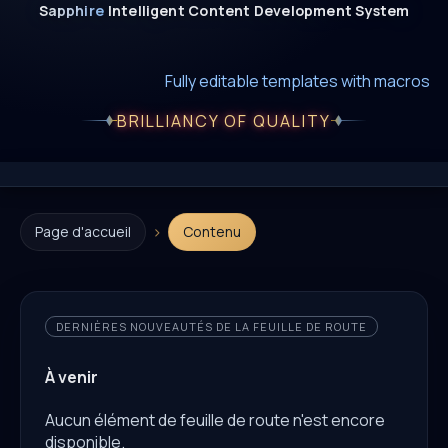
Sapphire
Intelligent
Content
Development
System
New era of smart AI agent websystems
Fully editable templates with macros
Fully customizable SQL macros support
BRILLIANCY OF QUALITY
›
Page d'accueil
Contenu
DERNIÈRES NOUVEAUTÉS DE LA FEUILLE DE ROUTE
À venir
Aucun élément de feuille de route n'est encore
disponible.