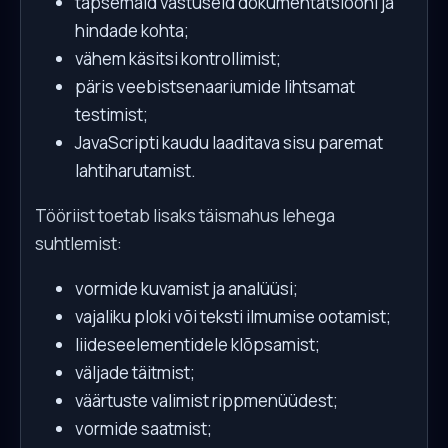
täpsemaid vastuseid dokumentatsiooni ja
hindade kohta;
vähem käsitsi kontrollimist;
päris veebistsenaariumide lihtsamat
testimist;
JavaScripti kaudu laaditava sisu paremat
lahtiharutamist.
Tööriist toetab lisaks täismahus lehega
suhtlemist:
vormide kuvamist ja analüüsi;
vajaliku ploki või teksti ilmumise ootamist;
liideseelementidele klõpsamist;
väljade täitmist;
väärtuste valimist rippmenüüdest;
vormide saatmist;