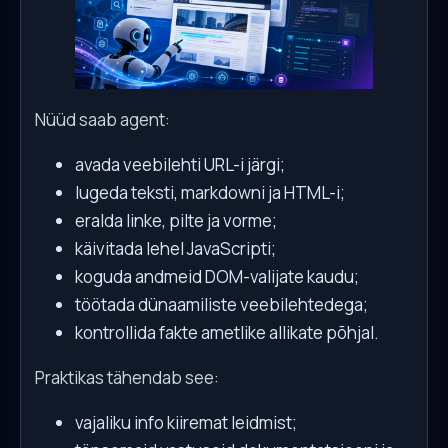
Nüüd saab agent:
avada veebilehti URL-i järgi;
lugeda teksti, markdowni ja HTML-i;
eralda linke, pilte ja vorme;
käivitada lehel JavaScripti;
koguda andmeid DOM-valijate kaudu;
töötada dünaamiliste veebilehtedega;
kontrollida fakte ametlike allikate põhjal.
Praktikas tähendab see:
vajaliku info kiiremat leidmist;