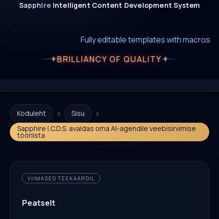
Sapphire
Intelligent
Content
Development
System
New era of smart AI agent websystems
Fully editable templates with macros
Fully customizable SQL macros support
BRILLIANCY OF QUALITY
›
›
Koduleht
Sisu
Sapphire I.C.D.S. avaldas oma AI-agendile veebisirvimise
tööriista
VIIMASED TEEKAARDIL
Peatselt