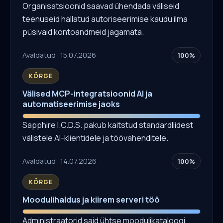
Organisatsioonid saavad ühendada väliseid
teenuseid hallatud autoriseerimise kaudu ilma
püsivaid kontoandmeid jagamata.
Avaldatud · 15.07.2026
100%
KÕRGE
Välised MCP-integratsioonid AI ja
automatiseerimise jaoks
Sapphire I.C.D.S. pakub kaitstud standardliidest
välistele AI-klientidele ja töövahenditele.
Avaldatud · 14.07.2026
100%
KÕRGE
Moodulihaldus ja kiirem serveri töö
Administraatorid said ühtse moodulikataloogi