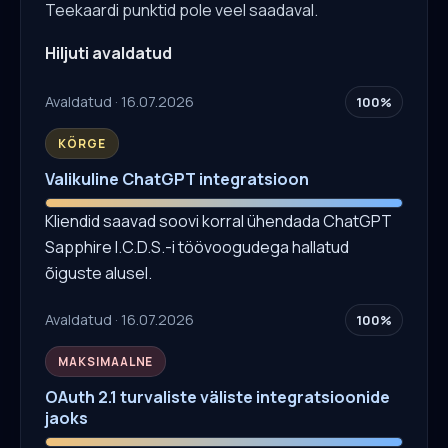
Teekaardi punktid pole veel saadaval.
Hiljuti avaldatud
Avaldatud · 16.07.2026
100%
KÕRGE
Valikuline ChatGPT integratsioon
Kliendid saavad soovi korral ühendada ChatGPT
Sapphire I.C.D.S.-i töövoogudega hallatud
õiguste alusel.
Avaldatud · 16.07.2026
100%
MAKSIMAALNE
OAuth 2.1 turvaliste väliste integratsioonide
jaoks