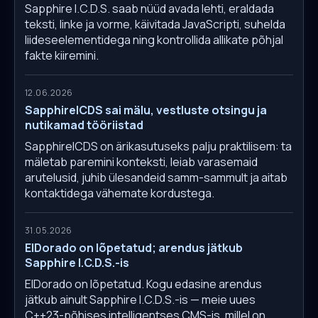
Sapphire I.C.D.S. saab nüüd avada lehti, eraldada
teksti, linke ja vorme, käivitada JavaScripti, suhelda
liideseelementidega ning kontrollida allikate põhjal
fakte kiiremini.
12.06.2026
SapphireICDS sai mälu, vestluste otsingu ja
nutikamad tööriistad
SapphireICDS on ärikasutuseks palju praktilisem: ta
mäletab paremini konteksti, leiab varasemaid
arutelusid, juhib ülesandeid samm-sammult ja aitab
kontaktidega vähemate kordustega.
31.05.2026
ElDorado on lõpetatud; arendus jätkub
Sapphire I.C.D.S.-is
ElDorado on lõpetatud. Kogu edasine arendus
jätkub ainult Sapphire I.C.D.S.-is — meie uues
C++23-põhises intelligentses CMS-is, millel on