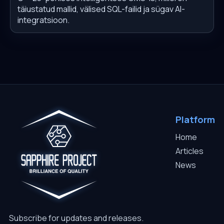
täiustatud mallid, välised SQL-failid ja sügav AI-
integratsioon.
Platform
Home
Articles
News
Subscribe for updates and releases.