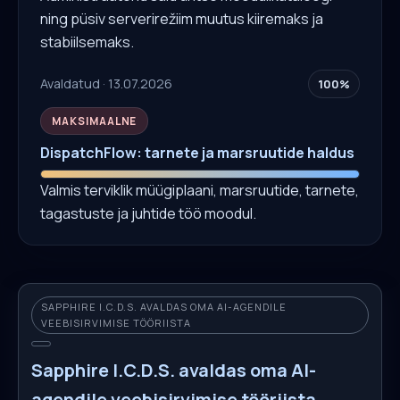
ning püsiv serverirežiim muutus kiiremaks ja
stabiilsemaks.
Avaldatud · 13.07.2026
100%
MAKSIMAALNE
DispatchFlow: tarnete ja marsruutide haldus
Valmis terviklik müügiplaani, marsruutide, tarnete,
tagastuste ja juhtide töö moodul.
SAPPHIRE I.C.D.S. AVALDAS OMA AI-AGENDILE
VEEBISIRVIMISE TÖÖRIISTA
Sapphire I.C.D.S. avaldas oma AI-
agendile veebisirvimise tööriista