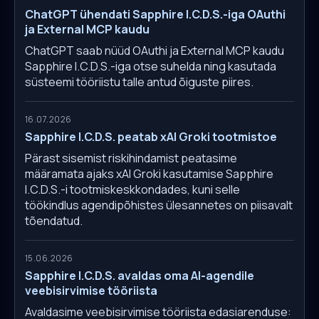
ChatGPT ühendati Sapphire I.C.D.S.-iga OAuthi
ja External MCP kaudu
ChatGPT saab nüüd OAuthi ja External MCP kaudu
Sapphire I.C.D.S.-iga otse suhelda ning kasutada
süsteemi tööriistu talle antud õiguste piires.
16.07.2026
Sapphire I.C.D.S. peatab xAI Groki tootmistoe
Pärast sisemist riskihindamist peatasime
määramata ajaks xAI Groki kasutamise Sapphire
I.C.D.S.-i tootmiskeskkondades, kuni selle
töökindlus agendipõhistes ülesannetes on piisavalt
tõendatud.
15.06.2026
Sapphire I.C.D.S. avaldas oma AI-agendile
veebisirvimise tööriista
Avaldasime veebisirvimise tööriista edasiarenduse: