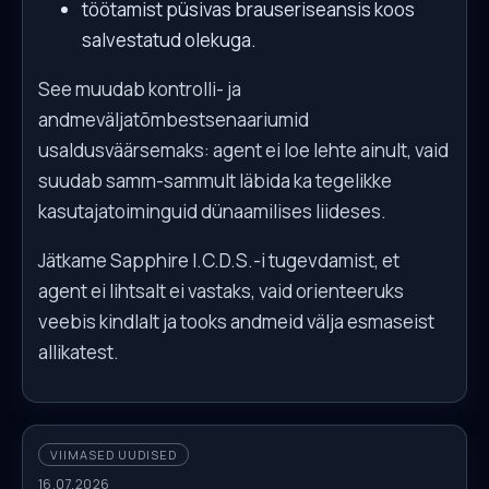
töötamist püsivas brauseriseansis koos
salvestatud olekuga.
See muudab kontrolli- ja
andmeväljatõmbestsenaariumid
usaldusväärsemaks: agent ei loe lehte ainult, vaid
suudab samm-sammult läbida ka tegelikke
kasutajatoiminguid dünaamilises liideses.
Jätkame Sapphire I.C.D.S.-i tugevdamist, et
agent ei lihtsalt ei vastaks, vaid orienteeruks
veebis kindlalt ja tooks andmeid välja esmaseist
allikatest.
VIIMASED UUDISED
16.07.2026