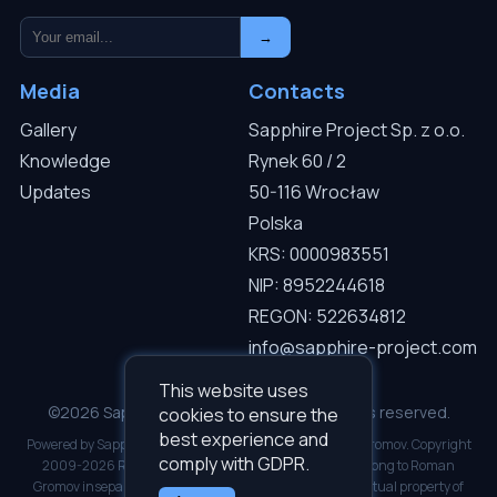
→
Media
Contacts
Gallery
Sapphire Project Sp. z o.o.
Knowledge
Rynek 60 / 2
Updates
50-116 Wrocław
Polska
KRS: 0000983551
NIP: 8952244618
REGON: 522634812
info@sapphire-project.com
This website uses
©2026 Sapphire Project Sp. z o.o. — All rights reserved.
cookies to ensure the
best experience and
Powered by Sapphire I.C.D.S v3.0.1. Developed by Roman Gromov. Copyright
comply with GDPR.
2009-2026 Roman Gromov. All software copyrights belong to Roman
Gromov inseparably. Inseparable and inalienable intellectual property of