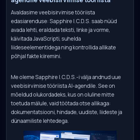
Avaldasime veebisirvimise tööriista
edasiarenduse: Sapphire I.C.D.S. saab nüüd
avada lehti, eraldada teksti, linke ja vorme,
käivitada JavaScripti, suhelda
liideseelementidega ning kontrollida allikate
põhjal fakte kiiremini.
Me oleme Sapphire I.C.D.S.-i välja andnud uue
veebisirvimise tööriista AI-agendile. See on
mõeldud olukordadeks, kus on oluline mitte
toetuda mälule, vaid töötada otse allikaga:
dokumentatsiooni, hindade, uudiste, liideste ja
dünaamiliste lehtedega.