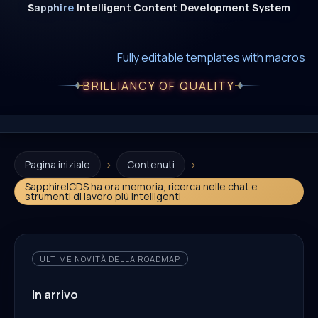
Sapphire
Intelligent
Content
Development
System
New era of smart AI agent websystems
Fully editable templates with macros
Fully customizable SQL macros support
BRILLIANCY OF QUALITY
›
›
Pagina iniziale
Contenuti
SapphireICDS ha ora memoria, ricerca nelle chat e
strumenti di lavoro più intelligenti
ULTIME NOVITÀ DELLA ROADMAP
In arrivo