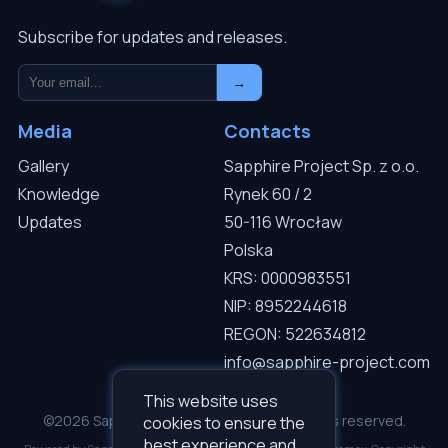
Subscribe for updates and releases.
→
Media
Contacts
Gallery
Sapphire Project Sp. z o.o.
Knowledge
Rynek 60 / 2
Updates
50-116 Wrocław
Polska
KRS: 0000983551
NIP: 8952244618
REGON: 522634812
info@sapphire-project.com
This website uses
©2026 Sapphire Project Sp. z o.o. — All rights reserved.
cookies to ensure the
best experience and