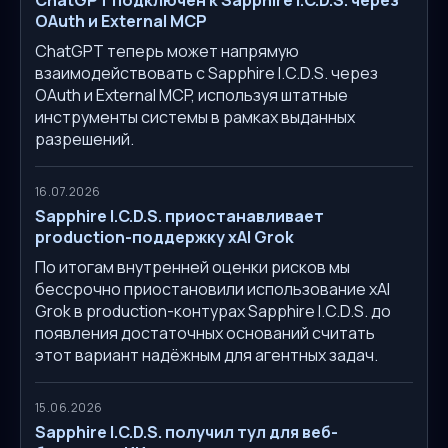
OAuth и External MCP
ChatGPT теперь может напрямую
взаимодействовать с Sapphire I.C.D.S. через
OAuth и External MCP, используя штатные
инструменты системы в рамках выданных
разрешений.
16.07.2026
Sapphire I.C.D.S. приостанавливает
production-поддержку xAI Grok
По итогам внутренней оценки рисков мы
бессрочно приостановили использование xAI
Grok в production-контурах Sapphire I.C.D.S. до
появления достаточных оснований считать
этот вариант надёжным для агентных задач.
15.06.2026
Sapphire I.C.D.S. получил тул для веб-