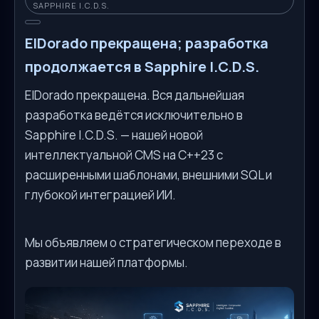
SAPPHIRE I.C.D.S.
ElDorado прекращена; разработка
продолжается в Sapphire I.C.D.S.
ElDorado прекращена. Вся дальнейшая
разработка ведётся исключительно в
Sapphire I.C.D.S. — нашей новой
интеллектуальной CMS на C++23 с
расширенными шаблонами, внешними SQL и
глубокой интеграцией ИИ.
Мы объявляем о стратегическом переходе в
развитии нашей платформы.