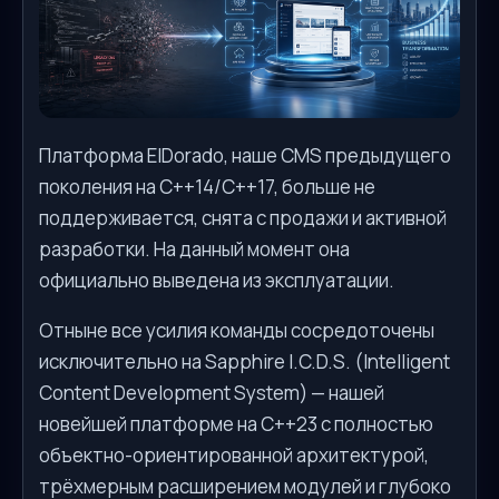
Платформа ElDorado, наше CMS предыдущего
поколения на C++14/C++17, больше не
поддерживается, снята с продажи и активной
разработки. На данный момент она
официально выведена из эксплуатации.
Отныне все усилия команды сосредоточены
исключительно на Sapphire I.C.D.S. (Intelligent
Content Development System) — нашей
новейшей платформе на C++23 с полностью
объектно-ориентированной архитектурой,
трёхмерным расширением модулей и глубоко