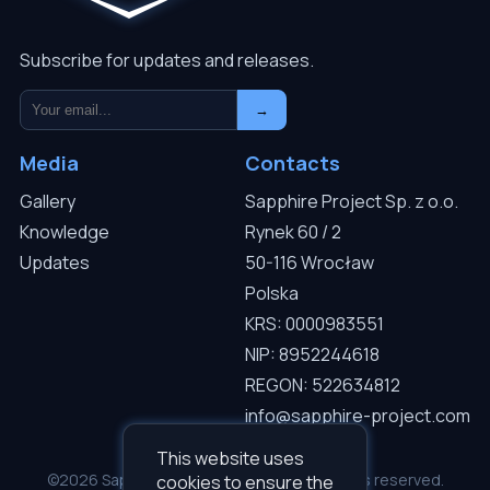
Subscribe for updates and releases.
→
Media
Contacts
Gallery
Sapphire Project Sp. z o.o.
Knowledge
Rynek 60 / 2
Updates
50-116 Wrocław
Polska
KRS: 0000983551
NIP: 8952244618
REGON: 522634812
info@sapphire-project.com
This website uses
©2026 Sapphire Project Sp. z o.o. — All rights reserved.
cookies to ensure the