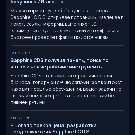
браузинга ИИ-агента
Мы расширили тул веб-браузинга: теперь
Sapphire I.C.D.S. открывает страницы, извлекает
текст, ссылки и формы, выполняет JS,
взаимодействует с элементами интерфейса и
быстрее проверяет факты по источникам.
12.06.2026
SapphireICDS получил память, поиск по
чатам и новые рабочие инструменты
SapphireICDS стал заметно практичнее для
бизнеса: теперь он лучше запоминает контекст,
находит прошлые обсуждения, ведёт задачи по
шагам и помогает работать с контактами без
лишней рутины.
31.05.2026
ElDorado прекращена; разработка
продолжается в Sapphire I.C.D.S.