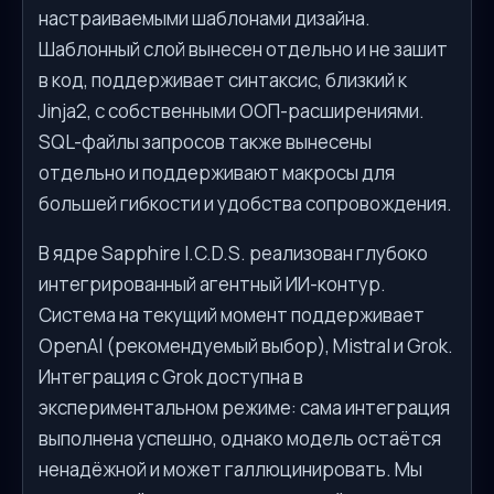
настраиваемыми шаблонами дизайна.
Шаблонный слой вынесен отдельно и не зашит
в код, поддерживает синтаксис, близкий к
Jinja2, с собственными ООП-расширениями.
SQL-файлы запросов также вынесены
отдельно и поддерживают макросы для
большей гибкости и удобства сопровождения.
В ядре Sapphire I.C.D.S. реализован глубоко
интегрированный агентный ИИ-контур.
Система на текущий момент поддерживает
OpenAI (рекомендуемый выбор), Mistral и Grok.
Интеграция с Grok доступна в
экспериментальном режиме: сама интеграция
выполнена успешно, однако модель остаётся
ненадёжной и может галлюцинировать. Мы