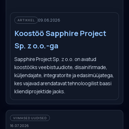
09.06.2026
ARTIKKEL
Koostöö Sapphire Project
Sp. z o.o.-ga
Sapphire Project Sp. z o.o. on avatud
koostööks veebistuudiote, disainifirmade,
küljendajate, integratorite ja edasimüüjatega,
kes vajavad arendatavat tehnoloogilist baasi
kliendiprojektide jaoks.
VIIMASED UUDISED
16.07.2026