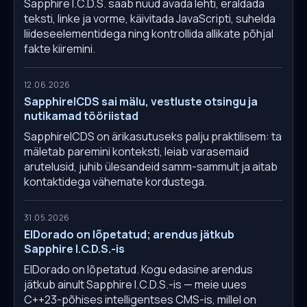
Sapphire I.C.D.S. saab nüüd avada lehti, eraldada
teksti, linke ja vorme, käivitada JavaScripti, suhelda
liideseelementidega ning kontrollida allikate põhjal
fakte kiiremini.
12.06.2026
SapphireICDS sai mälu, vestluste otsingu ja
nutikamad tööriistad
SapphireICDS on ärikasutuseks palju praktilisem: ta
mäletab paremini konteksti, leiab varasemaid
arutelusid, juhib ülesandeid samm-sammult ja aitab
kontaktidega vähemate kordustega.
31.05.2026
ElDorado on lõpetatud; arendus jätkub
Sapphire I.C.D.S.-is
ElDorado on lõpetatud. Kogu edasine arendus
jätkub ainult Sapphire I.C.D.S.-is — meie uues
C++23-põhises intelligentses CMS-is, millel on