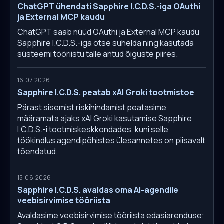
ChatGPT ühendati Sapphire I.C.D.S.-iga OAuthi
ja External MCP kaudu
ChatGPT saab nüüd OAuthi ja External MCP kaudu
Sapphire I.C.D.S.-iga otse suhelda ning kasutada
süsteemi tööriistu talle antud õiguste piires.
16.07.2026
Sapphire I.C.D.S. peatab xAI Groki tootmistoe
Pärast sisemist riskihindamist peatasime
määramata ajaks xAI Groki kasutamise Sapphire
I.C.D.S.-i tootmiskeskkondades, kuni selle
töökindlus agendipõhistes ülesannetes on piisavalt
tõendatud.
15.06.2026
Sapphire I.C.D.S. avaldas oma AI-agendile
veebisirvimise tööriista
Avaldasime veebisirvimise tööriista edasiarenduse: