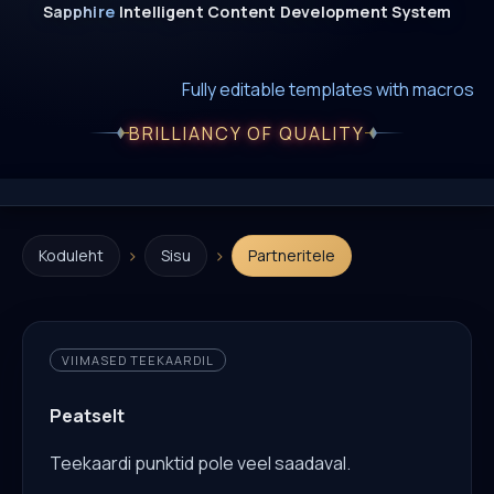
Sapphire
Intelligent
Content
Development
System
New era of smart AI agent websystems
Fully editable templates with macros
Fully customizable SQL macros support
BRILLIANCY OF QUALITY
›
›
Koduleht
Sisu
Partneritele
VIIMASED TEEKAARDIL
Peatselt
Teekaardi punktid pole veel saadaval.