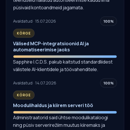
püsivaid kontoandmeid jagamata.
Avaldatud · 15.07.2026
100%
KÕRGE
Välised MCP-integratsioonid AI ja
automatiseerimise jaoks
Sapphire I.C.D.S. pakub kaitstud standardliidest
välistele AI-klientidele ja töövahenditele.
Avaldatud · 14.07.2026
100%
KÕRGE
Moodulihaldus ja kiirem serveri töö
Administraatorid said ühtse moodulikataloogi
ning püsiv serverirežiim muutus kiiremaks ja