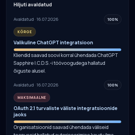
Hiljuti avaldatud
Avaldatud · 16.07.2026
100%
KÕRGE
Valikuline ChatGPT integratsioon
Kliendid saavad soovi korral ühendada ChatGPT
Sapphire I.C.D.S.-i töövoogudega hallatud
õiguste alusel.
Avaldatud · 16.07.2026
100%
MAKSIMAALNE
OAuth 2.1 turvaliste väliste integratsioonide
jaoks
Organisatsioonid saavad ühendada väliseid
teenuseid hallatud autoriseerimise kaudu ilma