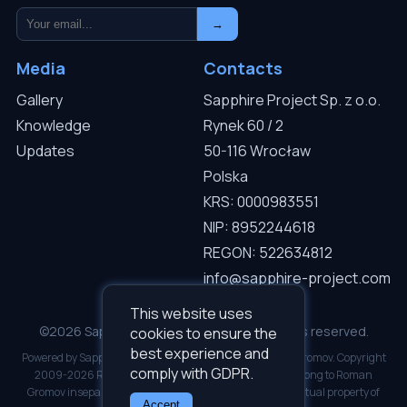
→
Media
Contacts
Gallery
Sapphire Project Sp. z o.o.
Knowledge
Rynek 60 / 2
Updates
50-116 Wrocław
Polska
KRS: 0000983551
NIP: 8952244618
REGON: 522634812
info@sapphire-project.com
This website uses
©2026 Sapphire Project Sp. z o.o. — All rights reserved.
cookies to ensure the
best experience and
Powered by Sapphire I.C.D.S v3.0.1. Developed by Roman Gromov. Copyright
comply with GDPR.
2009-2026 Roman Gromov. All software copyrights belong to Roman
Gromov inseparably. Inseparable and inalienable intellectual property of
Accept