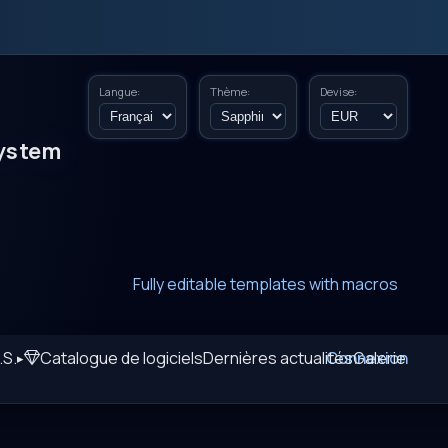
Langue:
Thème:
Devise:
ystem
New era of smart AI agent websystems
Fully editable templates with macros
Fully customizable SQL macros support
.S.
Catalogue de logiciels
Dernières actualités
Connexion
Galerie