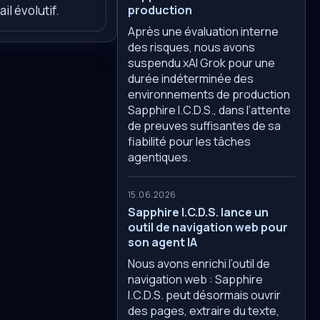
il évolutif.
production
Après une évaluation interne
des risques, nous avons
suspendu xAI Grok pour une
durée indéterminée des
environnements de production
Sapphire I.C.D.S., dans l’attente
de preuves suffisantes de sa
fiabilité pour les tâches
agentiques.
15.06.2026
Sapphire I.C.D.S. lance un
outil de navigation web pour
son agent IA
Nous avons enrichi l’outil de
navigation web : Sapphire
I.C.D.S. peut désormais ouvrir
des pages, extraire du texte,