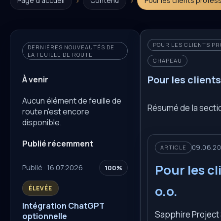
›
›
Page d'accueil
Contenu
Pour les clients profes
POUR LES CLIENTS P
DERNIÈRES NOUVEAUTÉS DE
LA FEUILLE DE ROUTE
CHAPEAU
Pour les client
À venir
Aucun élément de feuille de
Résumé de la sectio
route n'est encore
disponible.
Publié récemment
09.06.2
ARTICLE
Pour les c
Publié · 16.07.2026
100%
o.o.
ÉLEVÉE
Intégration ChatGPT
Sapphire Project 
optionnelle