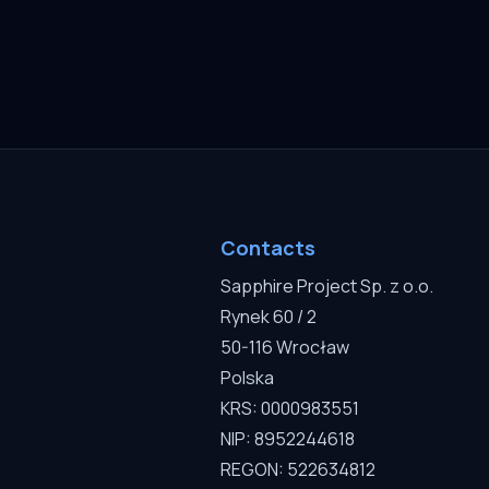
Contacts
Sapphire Project Sp. z o.o.
Rynek 60 / 2
50-116 Wrocław
Polska
KRS: 0000983551
NIP: 8952244618
REGON: 522634812