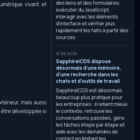
des liens et des formulaires,
umérique vivant et
exécuter du JavaScript,
interagir avec les éléments
d’interface et vérifier plus
rapidement les faits à partir des
sources.
12.06.2026
SapphireICDS dispose
désormais d'une mémoire,
d'une recherche dans les
chats et d'outils de travail
SapphireICDS est désormais
beaucoup plus pratique pour
xtérieur, mais aussi
les entreprises : il retient mieux
le contexte, retrouve les
ut être développée si
conversations passées, gère
les tâches étape par étape et
aide avec les demandes de
contact en limitant les