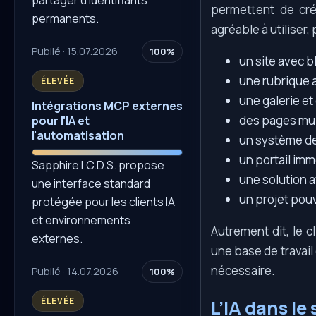
permettent de cré
permanents.
agréable à utiliser,
Publié · 15.07.2026
100%
un site avec bl
une rubrique a
ÉLEVÉE
une galerie et
Intégrations MCP externes
des pages mul
pour l'IA et
l'automatisation
un système de
un portail imm
Sapphire I.C.D.S. propose
une solution a
une interface standard
un projet pouv
protégée pour les clients IA
et environnements
Autrement dit, le c
externes.
une base de travail 
nécessaire.
Publié · 14.07.2026
100%
ÉLEVÉE
L’IA dans l