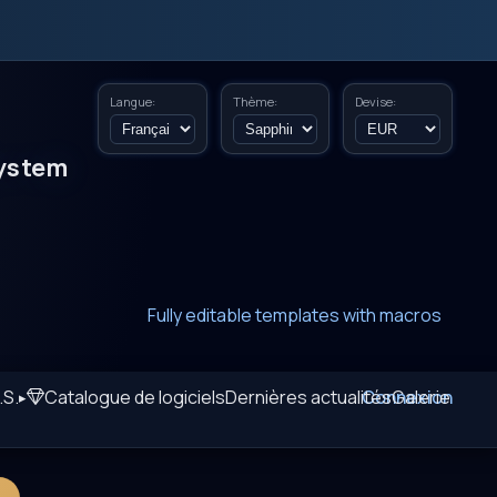
Langue:
Thème:
Devise:
ystem
New era of smart AI agent websystems
Fully editable templates with macros
Fully customizable SQL macros support
.S.
Catalogue de logiciels
Dernières actualités
Connexion
Galerie