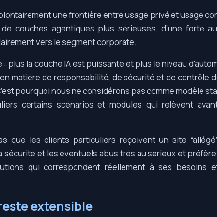
volontairement une frontière entre usage privé et usage co
n de couches agentiques plus sérieuses, d’une forte au
lairement vers le segment corporate.
e : plus la couche IA est puissante et plus le niveau d’autom
en matière de responsabilité, de sécurité et de contrôle de 
. C’est pourquoi nous ne considérons pas comme modèle sta
culiers certains scénarios et modules qui relèvent ava
as que les clients particuliers reçoivent un site “allégé”
la sécurité et les éventuels abus très au sérieux et préfèr
olutions qui correspondent réellement à ses besoins 
reste extensible