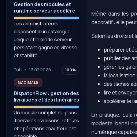
Gestion des modules et
runtime serveur accéléré
Même dans les proj
décoratif : elle peu
Les administrateurs
disposent d'un catalogue
Selon les droits et l
unique et le mode serveur
persistant gagne en vitesse
préparer et éd
et stabilité.
publier des art
gérer les gale
Publié · 13.07.2026
100%
la localisation
MAXIMALE
des tâches ad
lire et envoye
DispatchFlow : gestion des
livraisons et des itinéraires
accélérer le l
Un module complet de plans,
En pratique, cela
itinéraires, livraisons, retours
modeste bénéficie
et opérations chauffeur est
numérique capable d
disponible.