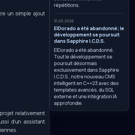
répétitions.
tre un simple ajout
31.05.2026
ElDorado a été abandonné; le
développement se poursuit
dans Sapphire I.C.D.S.
ElDorado a été abandonné.
Tout le développement se
poursuit désormais
exclusivement dans Sapphire
I.C.D.S., notre nouveau CMS
intelligent en C++23 avec des
templates avancés, du SQL
externe et une intégration IA
approfondie.
rojet relativement
ssi d’un assistant
diennes.