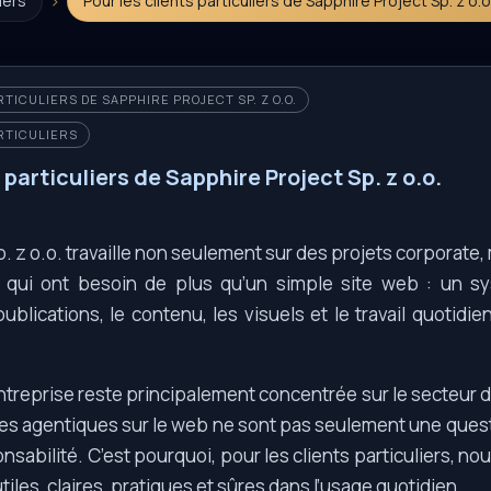
›
iers
Pour les clients particuliers de Sapphire Project Sp. z o.o
TICULIERS DE SAPPHIRE PROJECT SP. Z O.O.
RTICULIERS
 particuliers de Sapphire Project Sp. z o.o.
. z o.o. travaille non seulement sur des projets corporate,
ers qui ont besoin de plus qu’un simple site web : un 
ublications, le contenu, les visuels et le travail quotidie
treprise reste principalement concentrée sur le secteur d
mes agentiques sur le web ne sont pas seulement une questi
nsabilité. C’est pourquoi, pour les clients particuliers, nou
tiles, claires, pratiques et sûres dans l’usage quotidien.