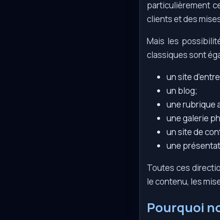
particulièrement c
clients et des mises
Mais les possibilit
classiques sont ég
un site d’entr
un blog;
une rubrique a
une galerie p
un site de co
une présentati
Toutes ces directio
le contenu, les mise
Pourquoi nou