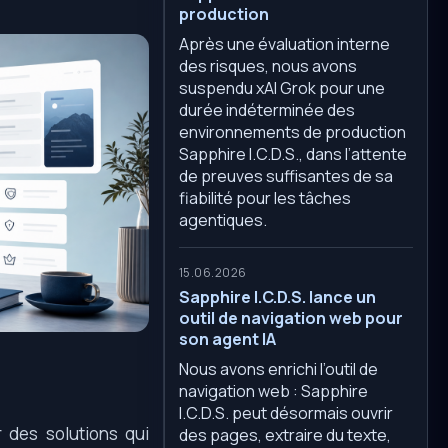
production
Après une évaluation interne
des risques, nous avons
suspendu xAI Grok pour une
durée indéterminée des
environnements de production
Sapphire I.C.D.S., dans l’attente
de preuves suffisantes de sa
fiabilité pour les tâches
agentiques.
15.06.2026
Sapphire I.C.D.S. lance un
outil de navigation web pour
son agent IA
Nous avons enrichi l’outil de
navigation web : Sapphire
I.C.D.S. peut désormais ouvrir
r des solutions qui
des pages, extraire du texte,