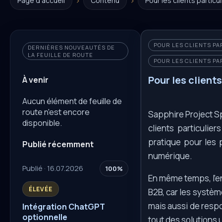
›
›
Page d'accueil
Contenu
Pour les clients particul
POUR LES CLIENTS PAR
DERNIÈRES NOUVEAUTÉS DE
LA FEUILLE DE ROUTE
POUR LES CLIENTS PA
Pour les clients
À venir
Aucun élément de feuille de
route n'est encore
Sapphire Project Sp
disponible.
clients particuli
pratique pour les p
Publié récemment
numérique.
Publié · 16.07.2026
100%
En même temps, l’en
ÉLEVÉE
B2B, car les systè
mais aussi de respo
Intégration ChatGPT
optionnelle
tout des solutions u