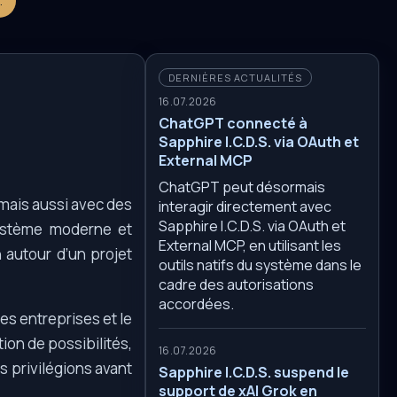
.
DERNIÈRES ACTUALITÉS
16.07.2026
ChatGPT connecté à
Sapphire I.C.D.S. via OAuth et
External MCP
ChatGPT peut désormais
 mais aussi avec des
interagir directement avec
Sapphire I.C.D.S. via OAuth et
système moderne et
External MCP, en utilisant les
n autour d’un projet
outils natifs du système dans le
cadre des autorisations
accordées.
es entreprises et le
on de possibilités,
16.07.2026
s privilégions avant
Sapphire I.C.D.S. suspend le
support de xAI Grok en