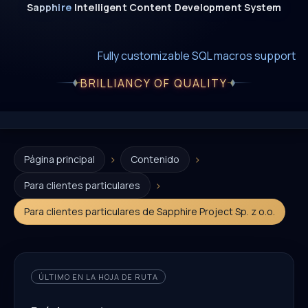
Sapphire
Intelligent
Content
Development
System
New era of smart AI agent websystems
Fully editable templates with macros
Fully customizable SQL macros support
BRILLIANCY OF QUALITY
›
›
Página principal
Contenido
›
Para clientes particulares
Para clientes particulares de Sapphire Project Sp. z o.o.
ÚLTIMO EN LA HOJA DE RUTA