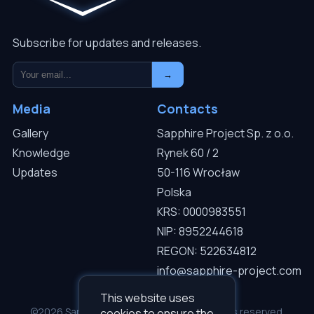
Subscribe for updates and releases.
→
Media
Contacts
Gallery
Sapphire Project Sp. z o.o.
Knowledge
Rynek 60 / 2
Updates
50-116 Wrocław
Polska
KRS: 0000983551
NIP: 8952244618
REGON: 522634812
info@sapphire-project.com
This website uses
©2026 Sapphire Project Sp. z o.o. — All rights reserved.
cookies to ensure the