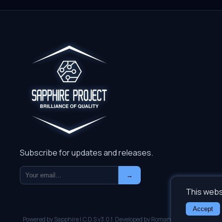
Subscribe for updates and releases.
→
This webs
Accept
Powered by Sapphire I.C.D.S v3.0.1. Developed by Roman Gromov. Copyrigh