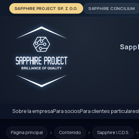
SAPPHIRE PROJECT SP. Z O.O.
SAPPHIRE CONCILIUM
Sapp
Sobre la empresa
Para socios
Para clientes particulares
›
›
›
Página principal
Contenido
Sapphire I.C.D.S.