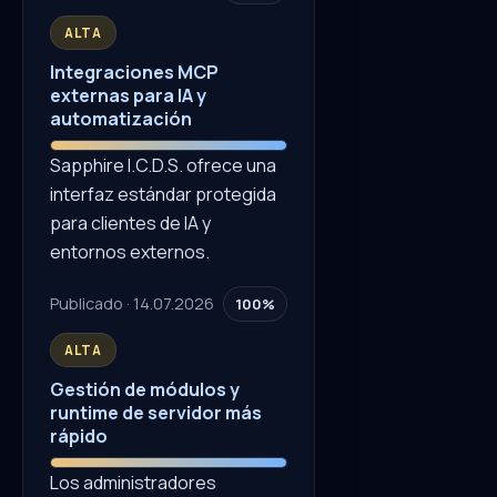
ALTA
Integraciones MCP
externas para IA y
automatización
Sapphire I.C.D.S. ofrece una
interfaz estándar protegida
para clientes de IA y
entornos externos.
Publicado · 14.07.2026
100%
ALTA
Gestión de módulos y
runtime de servidor más
rápido
Los administradores