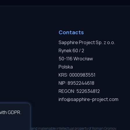
Contacts
Sapphire Project Sp. z o.o.
Rynek 60 / 2
50-116 Wrocław
Polska
KRS: 0000983551
NIP: 8952244618
REGON: 522634812
info@sapphire-project.com
with GDPR.
ably. Inseparable and inalienable intellectual property of Roman Gromov.