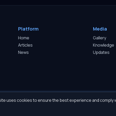
Platform
Media
Home
Gallery
Articles
Knowledge
News
Updates
ite uses cookies to ensure the best experience and comply 
©2026 Sapphire Project Sp. z o.o. — All rights reserved.
t 2009-2026 Roman Gromov. All software copyrights belong to Roman Gromov insepar