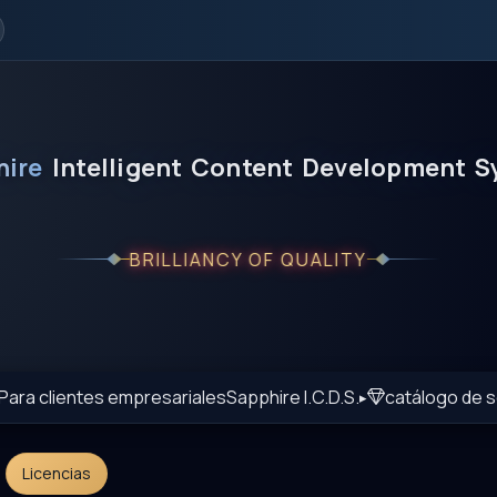
hire
Intelligent
Content
Development
S
BRILLIANCY OF QUALITY
Para clientes empresariales
Sapphire I.C.D.S.
catálogo de 
Licencias