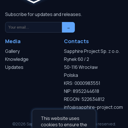
Subscribe for updates and releases.
→
Media
Contacts
Gallery
Sapphire Project Sp. z o.o.
Knowledge
Rynek 60 / 2
Updates
50-116 Wrocław
Polska
KRS: 0000983551
NIP: 8952244618
REGON: 522634812
info@sapphire-project.com
This website uses
©2026 Sapphire Project Sp. z o.o. — All rights reserved.
cookies to ensure the