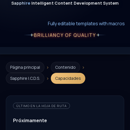
Sapphire
Intelligent
Content
Development
System
New era of smart AI agent websystems
Fully editable templates with macros
Fully customizable SQL macros support
BRILLIANCY OF QUALITY
›
›
Página principal
Contenido
›
Sapphire I.C.D.S.
Capacidades
ÚLTIMO EN LA HOJA DE RUTA
Próximamente