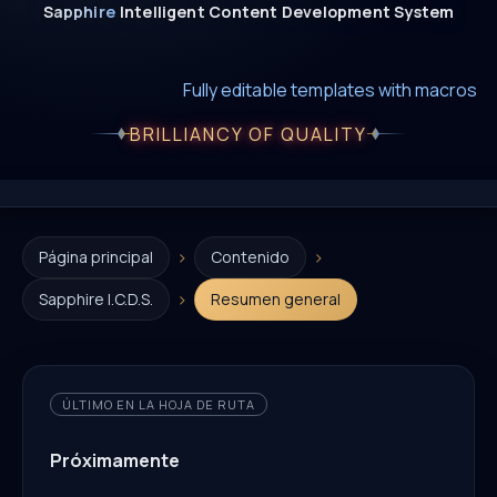
Sapphire
Intelligent
Content
Development
System
New era of smart AI agent websystems
Fully editable templates with macros
Fully customizable SQL macros support
BRILLIANCY OF QUALITY
›
›
Página principal
Contenido
›
Sapphire I.C.D.S.
Resumen general
ÚLTIMO EN LA HOJA DE RUTA
Próximamente