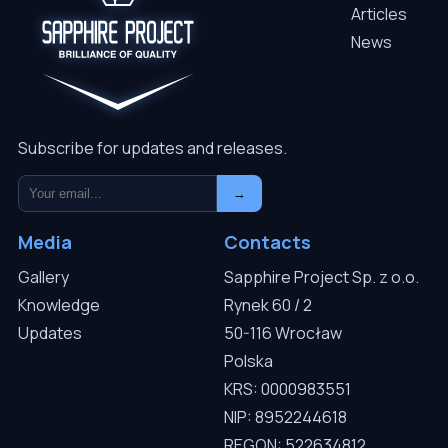
Articles
News
Subscribe for updates and releases.
→
Media
Contacts
Gallery
Sapphire Project Sp. z o.o.
Knowledge
Rynek 60 / 2
Updates
50-116 Wrocław
Polska
KRS: 0000983551
NIP: 8952244618
REGON: 522634812