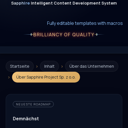
Sapphire
Intelligent
Content
Development
System
New era of smart AI agent websystems
Fully editable templates with macros
Fully customizable SQL macros support
BRILLIANCY OF QUALITY
›
›
Startseite
Inhalt
Über das Unternehmen
›
Über Sapphire Project Sp. z o.o.
NEUESTE ROADMAP
Demnächst