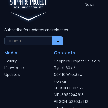
News
Subscribe for updates and releases.
→
Media
Contacts
Gallery
Sapphire Project Sp. z o.o.
Knowledge
Rynek 60 / 2
Updates
50-116 Wrocław
Polska
KRS: 0000983551
NIP: 8952244618
REGON: 522634812