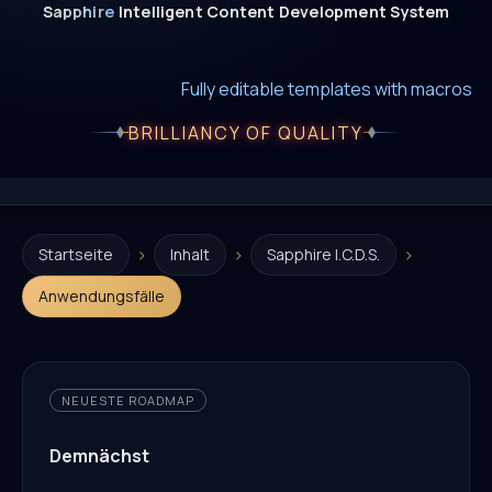
Sapphire
Intelligent
Content
Development
System
New era of smart AI agent websystems
Fully editable templates with macros
Fully customizable SQL macros support
BRILLIANCY OF QUALITY
›
›
›
Startseite
Inhalt
Sapphire I.C.D.S.
Anwendungsfälle
NEUESTE ROADMAP
Demnächst