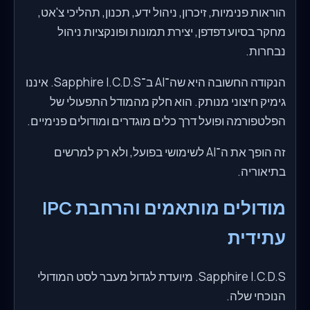
הוראות פנימיות, זיכרון, ניהול ידע, תכנון, תהליכי צ'אט,
מחקר בסיוע דפדפן, יצירת תמונות ופונקציות ניהול
נבחרות.
הנקודה החשובה היא שה־AI ב־Sapphire I.C.D.S. איננו
גימיק חיצוני מנותק. הוא חלק מהמודל התפעולי של
הפלטפורמה ופועל דרך כלים מוגדרים ומודולים פנימיים.
זה הופך את ה־AI לשימושי בפועל, ולא רק למרשים
בתיאוריה.
מודולים מותאמים והרחבת IPC
עתידית
Sapphire I.C.D.S. מיועדת לגדול מעבר לסט המודולי
הנוכחי שלה.