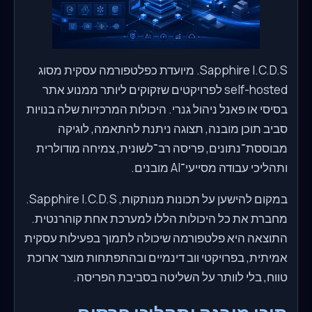
Sapphire I.C.D.S. מיועדת כפלטפורמה עסקית מסוג
self-hosted לפרויקטים שזקוקים ליותר ממנוע אתר
בסיסי או פאנל ניהול גנרי. היכולות המרכזיות שלה בנויות
סביב תוכן מובנה, תצוגה ניתנת להתאמה, לוגיקה
מבוססת־נתונים, פריסה רב־לשונית, צמיחה מודולרית
ותהליכי עבודה מסייעי־AI מובנים.
במקום להישען על תכונות מנותקות, Sapphire I.C.D.S.
מחברת את כל היכולות הללו למערכת אחת קוהרנטית.
התוצאה היא פלטפורמה שיכולה לתמוך בפעילות עסקית
אמיתית, בפרויקטי ווב דינמיים ובהתפתחות מוצר ארוכת
טווח, בלי לוותר על השליטה בסביבת הפריסה.