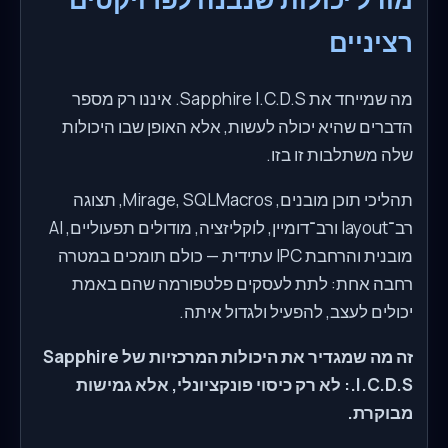
רציניים
מה שמייחד את Sapphire I.C.D.S. איננו רק מספר
הדברים שהיא יכולה לעשות, אלא האופן שבו היכולות
שלה משתלבות זו בזו.
תהליכי תוכן מובנים, Mirage, SQLMacros, תצוגה
רב־layout ורב־דומיין, לוקליזציה, מודולים תפעוליים, AI
מובנית והרחבת IPC עתידית — כולם תומכים במטרה
רחבה אחת: לתת לעסקים פלטפורמה שהם באמת
יכולים לעצב, להפעיל ולגדול איתה.
זה מה שמגדיר את היכולות המרכזיות של Sapphire
I.C.D.S.: לא רק כיסוי פונקציונלי, אלא גמישות
מבוקרת.