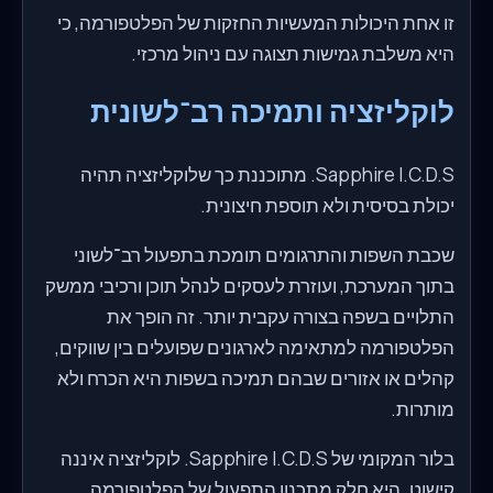
זו אחת היכולות המעשיות החזקות של הפלטפורמה, כי
היא משלבת גמישות תצוגה עם ניהול מרכזי.
לוקליזציה ותמיכה רב־לשונית
Sapphire I.C.D.S. מתוכננת כך שלוקליזציה תהיה
יכולת בסיסית ולא תוספת חיצונית.
שכבת השפות והתרגומים תומכת בתפעול רב־לשוני
בתוך המערכת, ועוזרת לעסקים לנהל תוכן ורכיבי ממשק
התלויים בשפה בצורה עקבית יותר. זה הופך את
הפלטפורמה למתאימה לארגונים שפועלים בין שווקים,
קהלים או אזורים שבהם תמיכה בשפות היא הכרח ולא
מותרות.
בלור המקומי של Sapphire I.C.D.S. לוקליזציה איננה
קישוט. היא חלק מתכנון התפעול של הפלטפורמה.