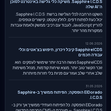
Sapphire I.C.D.S. משיקה כלי גלישה באינטרנט לסוכן
ה־AI שלה
השקנו הרחבה לכלי הגלישה ברשת: Sapphire I.C.D.S.
יכול כעת לפתוח דפים, לחלץ טקסט, קישורים וטפסים,
להריץ JavaScript, לעבוד עם רכיבי ממשק ולאמת עובדות
ממקורות מהר יותר.
12.06.2026
SapphireICDS קיבל זיכרון, חיפוש בצ'אטים וכלי
עבודה חכמים
SapphireICDS נעשה הרבה יותר שימושי לעסקים: הוא
זוכר הקשר טוב יותר, מוצא שיחות קודמות, מנהל משימות
שלב אחרי שלב ועוזר עם פניות בלי חזרות מיותרות.
31.05.2026
ElDorado הופסקה; הפיתוח ממשיך ב-Sapphire
I.C.D.S.
ElDorado הופסקה. כל הפיתוח העתידי ממשיך אך ורק ב-
Sapphire I.C.D.S. — מערכת ה-CMS החכמה החדשה