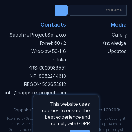
→
Contacts
Media
Sapphire Project Sp. z o.o.
Gallery
Rynek 60 / 2
Knowledge
50-116 Wrocław
Updates
Polska
KRS: 0000983551
NIP: 8952244618
REGON: 522634812
info@sapphire-project.com
This website uses
©2026 Sapphire Project Sp. z o.o. — All rights reserved.
cookies to ensure the
best experience and
Powered by Sapphire I.C.D.S v3.0.1. Developed by Roman Gromov. Copyright
comply with GDPR.
2009-2026 Roman Gromov. All software copyrights belong to Roman
Gromov inseparably. Inseparable and inalienable intellectual property of