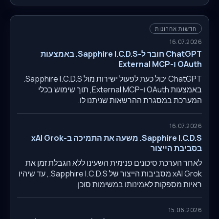
חדשות אחרונות
16.07.2026
ChatGPT חובר ל-Sapphire I.C.D.S. באמצעות
OAuth ו-External MCP
ChatGPT יכול כעת לפעול ישירות מול Sapphire I.C.D.S.
באמצעות OAuth ו-External MCP, תוך שימוש בכלי
המערכת במסגרת ההרשאות שניתנו לו.
16.07.2026
Sapphire I.C.D.S. משעה את התמיכה ב-xAI Grok
בסביבת הייצור
לאחר הערכת סיכונים פנימית השעינו ללא הגבלת זמן את
xAI Grok מסביבות הייצור של Sapphire I.C.D.S., עד שיהיו
ראיות מספקות לאמינותו במשימות סוכן.
15.06.2026