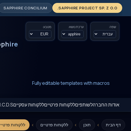
SAPPHIRE CONCILIUM
SAPPHIRE PROJECT SP. Z O.O.
שפה:
ערכת נושא:
מטבע:
phire
New era of smart AI agent websystems
Fully editable templates with macros
Fully customizable SQL macros support
אודות החברה
לשותפים
ללקוחות פרטיים
ללקוחות עסקיים
.C.D.S.
›
›
›
דף הבית
תוכן
ללקוחות פרטיים
ללקוחות פרטיים של oject Sp. z o.o