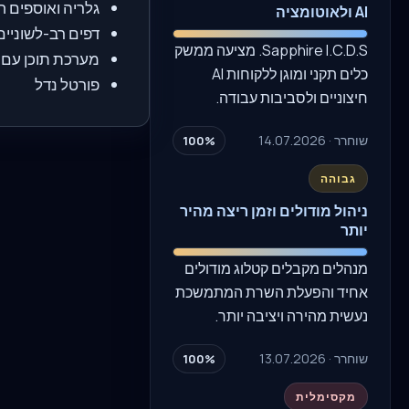
גלריה ואוספים ח
AI ולאוטומציה
דפים רב-לשוניים
Sapphire I.C.D.S. מציעה ממשק
מערכת תוכן עם פ
כלים תקני ומוגן ללקוחות AI
פורטל נדל
חיצוניים ולסביבות עבודה.
שוחרר · 14.07.2026
100%
גבוהה
ניהול מודולים וזמן ריצה מהיר
יותר
מנהלים מקבלים קטלוג מודולים
אחיד והפעלת השרת המתמשכת
נעשית מהירה ויציבה יותר.
שוחרר · 13.07.2026
100%
מקסימלית