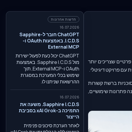
חדשות אחרונות
16.07.2026
ChatGPT חובר ל-Sapphire
I.C.D.S. באמצעות OAuth ו-
External MCP
ChatGPT יכול כעת לפעול ישירות
לקוחות פרטיים שצריכים יותר
מול Sapphire I.C.D.S. באמצעות
OAuth ו-External MCP, תוך
 עם פרויקט דיגיטלי.
שימוש בכלי המערכת במסגרת
ההרשאות שניתנו לו.
סקי ובכיוון ה-B2B, משום שמערכות סוכניות ברשת קשורות
ה פתרונות שימושיים,
16.07.2026
Sapphire I.C.D.S. משעה את
התמיכה ב-xAI Grok בסביבת
הייצור
לאחר הערכת סיכונים פנימית
השעינו ללא הגבלת זמן את xAI Grok