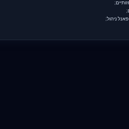
זותיים;
;
אנל ניהול;