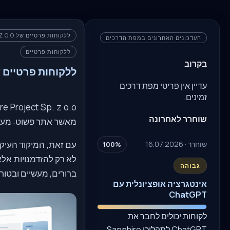
ללקוחות פרטיים של SAPPHIRE PROJECT SP. Z O.O.
העדכונים האחרונים במפת הדרכים
ללקוחות פרטיים
בקרוב
ללקוחות פרטיים של re Project Sp. z o.o
עדיין אין פריטי מפת דרכים
זמינים.
שוחרר לאחרונה
מאשר אתר פשוט: מערכת 
שוחרר · 16.07.2026
100%
לא רק להזדמנויות אלא
גבוהה
ברורים, מעשיים ובטוחי
אינטגרציה אופציונלית עם
ChatGPT
לקוחות יכולים לחבר את
ChatGPT לתהליכי Sapphire