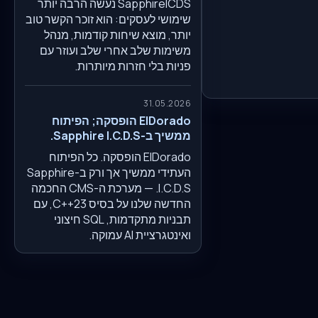
SapphireICDS נעשה הרבה יותר
שימושי לעסקים: הוא זוכר הקשר טוב
יותר, מוצא שיחות קודמות, מנהל
משימות שלב אחרי שלב ועוזר עם
פניות בלי חזרות מיותרות.
31.05.2026
ElDorado הופסקה; הפיתוח
ממשיך ב-Sapphire I.C.D.S.
ElDorado הופסקה. כל הפיתוח
העתידי ממשיך אך ורק ב-Sapphire
I.C.D.S. — מערכת ה-CMS החכמה
החדשה שלנו על בסיס C++23, עם
תבניות מתקדמות, SQL חיצוני
ואינטגרציית AI עמוקה.