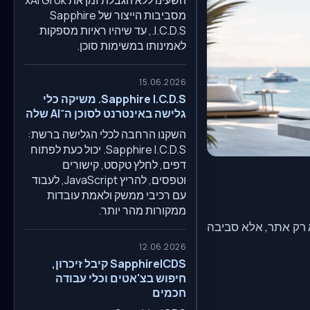
מסביבות הייצור של Sapphire
I.C.D.S., עד שיהיו ראיות מספקות
לאמינותו במשימות סוכן.
15.06.2026
Sapphire I.C.D.S. משיקה כלי
גלישה באינטרנט לסוכן ה־AI שלה
השקנו הרחבה לכלי הגלישה ברשת:
Sapphire I.C.D.S. יכול כעת לפתוח
דפים, לחלץ טקסט, קישורים
וטפסים, להריץ JavaScript, לעבוד
עם רכיבי ממשק ולאמת עובדות
ממקורות מהר יותר.
א רק אתר, אלא סביבה
12.06.2026
SapphireICDS קיבל זיכרון,
חיפוש בצ'אטים וכלי עבודה
חכמים