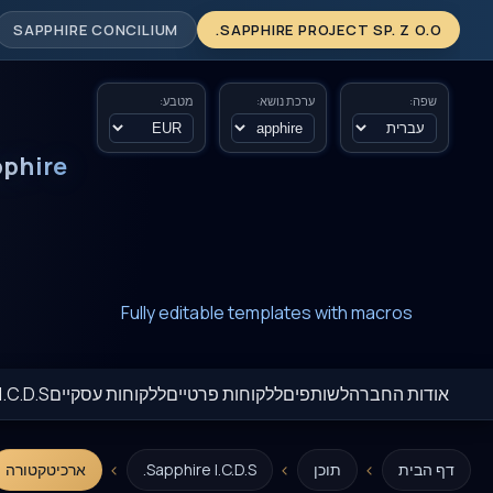
SAPPHIRE CONCILIUM
SAPPHIRE PROJECT SP. Z O.O.
שפה:
ערכת נושא:
מטבע:
phire
New era of smart AI agent websystems
Fully editable templates with macros
Fully customizable SQL macros support
אודות החברה
לשותפים
ללקוחות פרטיים
ללקוחות עסקיים
.C.D.S.
›
›
›
דף הבית
תוכן
Sapphire I.C.D.S.
ארכיטקטורה