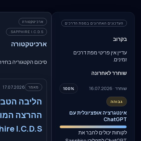
ארכיטקטורה
העדכונים האחרונים במפת הדרכים
SAPPHIRE I.C.D.S.
בקרוב
ארכיטקטורה
עדיין אין פריטי מפת דרכים
זמינים.
סיכום הקטגוריה בחזית
שוחרר לאחרונה
17.07.2026
מאמר
שוחרר · 16.07.2026
100%
הליבה הטבע
גבוהה
אינטגרציה אופציונלית עם
ההרצה המוד
ChatGPT
ire I.C.D.S.
לקוחות יכולים לחבר את
ChatGPT לתהליכי Sapphire