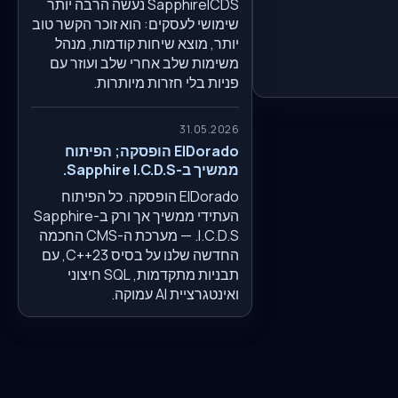
SapphireICDS נעשה הרבה יותר
שימושי לעסקים: הוא זוכר הקשר טוב
יותר, מוצא שיחות קודמות, מנהל
משימות שלב אחרי שלב ועוזר עם
פניות בלי חזרות מיותרות.
31.05.2026
ElDorado הופסקה; הפיתוח
ממשיך ב-Sapphire I.C.D.S.
ElDorado הופסקה. כל הפיתוח
העתידי ממשיך אך ורק ב-Sapphire
I.C.D.S. — מערכת ה-CMS החכמה
החדשה שלנו על בסיס C++23, עם
תבניות מתקדמות, SQL חיצוני
ואינטגרציית AI עמוקה.