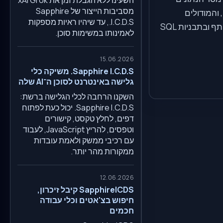
מסביבות הייצור של Sapphire
והמודולים
I.C.D.S., עד שיהיו ראיות מספקות
משתמשים בחוזה נתונים משותף ובתבניות SQL
לאמינותו במשימות סוכן.
15.06.2026
Sapphire I.C.D.S. משיקה כלי
גלישה באינטרנט לסוכן ה־AI שלה
השקנו הרחבה לכלי הגלישה ברשת:
Sapphire I.C.D.S. יכול כעת לפתוח
דפים, לחלץ טקסט, קישורים
וטפסים, להריץ JavaScript, לעבוד
עם רכיבי ממשק ולאמת עובדות
ממקורות מהר יותר.
12.06.2026
SapphireICDS קיבל זיכרון,
חיפוש בצ'אטים וכלי עבודה
חכמים