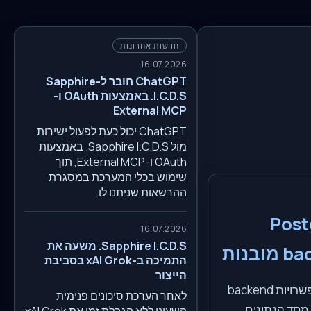
חדשות אחרונות
16.07.2026
ChatGPT חובר ל-Sapphire
I.C.D.S. באמצעות OAuth ו-
External MCP
ChatGPT יכול כעת לפעול ישירות
מול Sapphire I.C.D.S. באמצעות
OAuth ו-External MCP, תוך
שימוש בכלי המערכת במסגרת
ההרשאות שניתנו לו.
Postgre
16.07.2026
Sapphire I.C.D.S. משעה את
התמיכה ב-xAI Grok בסביבת
הייצור
MySQL ו-PostgreSQL הן אפשרויות backend
לאחר הערכת סיכונים פנימית
בנות ב-Sapphire I.C.D.S. מסד הנתונים
השעינו ללא הגבלת זמן את xAI Grok