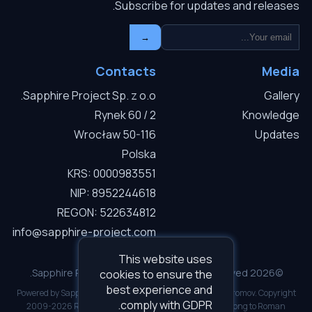
Subscribe for updates and releases.
→
Contacts
Media
Sapphire Project Sp. z o.o.
Gallery
Rynek 60 / 2
Knowledge
50-116 Wrocław
Updates
Polska
KRS: 0000983551
NIP: 8952244618
REGON: 522634812
info@sapphire-project.com
This website uses
©2026 Sapphire Project Sp. z o.o. — All rights reserved.
cookies to ensure the
best experience and
Powered by Sapphire I.C.D.S v3.0.1. Developed by Roman Gromov. Copyright
comply with GDPR.
2009-2026 Roman Gromov. All software copyrights belong to Roman