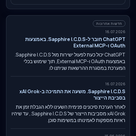
חדשות אחרונות
16.07.2026
ChatGPT חובר ל-Sapphire I.C.D.S. באמצעות
OAuth ו-External MCP
ChatGPT יכול כעת לפעול ישירות מול Sapphire I.C.D.S.
באמצעות OAuth ו-External MCP, תוך שימוש בכלי
המערכת במסגרת ההרשאות שניתנו לו.
16.07.2026
Sapphire I.C.D.S. משעה את התמיכה ב-xAI Grok
בסביבת הייצור
לאחר הערכת סיכונים פנימית השעינו ללא הגבלת זמן את
xAI Grok מסביבות הייצור של Sapphire I.C.D.S., עד שיהיו
ראיות מספקות לאמינותו במשימות סוכן.