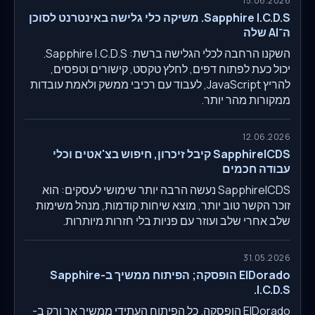
15.06.2026
Sapphire I.C.D.S. משיקה כלי גלישה באינטרנט לסוכן
ה־AI שלה
השקנו הרחבה לכלי הגלישה ברשת: Sapphire I.C.D.S.
יכול כעת לפתוח דפים, לחלץ טקסט, קישורים וטפסים,
להריץ JavaScript, לעבוד עם רכיבי ממשק ולאמת עובדות
ממקורות מהר יותר.
12.06.2026
SapphireICDS קיבל זיכרון, חיפוש בצ'אטים וכלי
עבודה חכמים
SapphireICDS נעשה הרבה יותר שימושי לעסקים: הוא
זוכר הקשר טוב יותר, מוצא שיחות קודמות, מנהל משימות
שלב אחרי שלב ועוזר עם פניות בלי חזרות מיותרות.
31.05.2026
ElDorado הופסקה; הפיתוח ממשיך ב-Sapphire
I.C.D.S.
ElDorado הופסקה. כל הפיתוח העתידי ממשיך אך ורק ב-