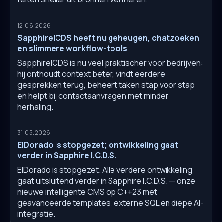
12.06.2026
SapphireICDS heeft nu geheugen, chatzoeken
en slimmere workflow-tools
SapphireICDS is nu veel praktischer voor bedrijven:
hij onthoudt context beter, vindt eerdere
gesprekken terug, beheert taken stap voor stap
en helpt bij contactaanvragen met minder
herhaling.
31.05.2026
ElDorado is stopgezet; ontwikkeling gaat
verder in Sapphire I.C.D.S.
ElDorado is stopgezet. Alle verdere ontwikkeling
gaat uitsluitend verder in Sapphire I.C.D.S. — onze
nieuwe intelligente CMS op C++23 met
geavanceerde templates, externe SQL en diepe AI-
integratie.