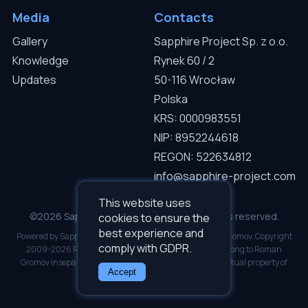
Media
Contacts
Gallery
Sapphire Project Sp. z o.o.
Knowledge
Rynek 60 / 2
Updates
50-116 Wrocław
Polska
KRS: 0000983551
NIP: 8952244618
REGON: 522634812
info@sapphire-project.com
This website uses
©2026 Sapphire Project Sp. z o.o. — All rights reserved.
cookies to ensure the
best experience and
Powered by Sapphire I.C.D.S v3.0.1. Developed by Roman Gromov. Copyright
comply with GDPR.
2009-2026 Roman Gromov. All software copyrights belong to Roman
Gromov inseparably. Inseparable and inalienable intellectual property of
Accept
Roman Gromov.