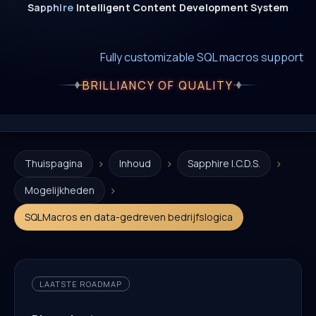
Sapphire
Intelligent
Content
Development
System
New era of smart AI agent websystems
Fully editable templates with macros
Fully customizable SQL macros support
BRILLIANCY OF QUALITY
›
›
›
Thuispagina
Inhoud
Sapphire I.C.D.S.
›
Mogelijkheden
SQLMacros en data-gedreven bedrijfslogica
LAATSTE ROADMAP