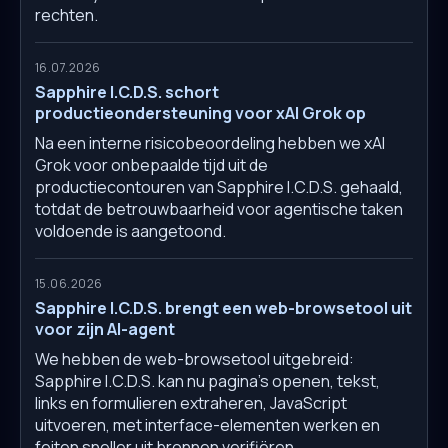
rechten.
16.07.2026
Sapphire I.C.D.S. schort
productieondersteuning voor xAI Grok op
Na een interne risicobeoordeling hebben we xAI
Grok voor onbepaalde tijd uit de
productiecontouren van Sapphire I.C.D.S. gehaald,
totdat de betrouwbaarheid voor agentische taken
voldoende is aangetoond.
15.06.2026
Sapphire I.C.D.S. brengt een web-browsetool uit
voor zijn AI-agent
We hebben de web-browsetool uitgebreid:
Sapphire I.C.D.S. kan nu pagina's openen, tekst,
links en formulieren extraheren, JavaScript
uitvoeren, met interface-elementen werken en
feiten sneller uit bronnen verifiëren.