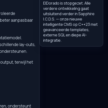
ElDorado is stopgezet. Alle
verdere ontwikkeling gaat
roleerde
uitsluitend verder in Sapphire
I.C.D.S. — onze nieuwe
l beter aanpasbaar
intelligente CMS op C++23 met
geavanceerde templates,
externe SQL en diepe AI-
ntatiemodel.
integratie.
chillende lay-outs,
te ondersteunen.
utput, terwijl het
eren, ondersteunt