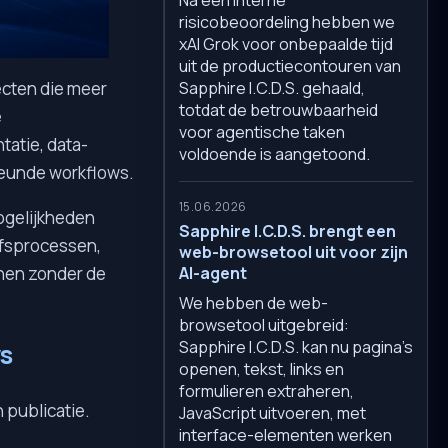
risicobeoordeling hebben we
xAI Grok voor onbepaalde tijd
uit de productiecontouren van
Sapphire I.C.D.S. gehaald,
ecten die meer
totdat de betrouwbaarheid
e
voor agentische taken
atie, data-
voldoende is aangetoond.
teunde workflows.
15.06.2026
mogelijkheden
Sapphire I.C.D.S. brengt een
jfsprocessen,
web-browsetool uit voor zijn
AI-agent
nen zonder de
We hebben de web-
browsetool uitgebreid:
Sapphire I.C.D.S. kan nu pagina's
s
openen, tekst, links en
formulieren extraheren,
 publicatie.
JavaScript uitvoeren, met
interface-elementen werken