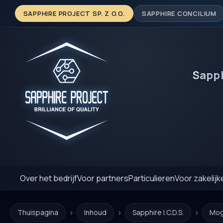
SAPPHIRE PROJECT SP. Z O.O.
SAPPHIRE CONCILIUM
Sapp
Over het bedrijf
Voor partners
Particulieren
Voor zakelijk
›
›
›
Thuispagina
Inhoud
Sapphire I.C.D.S.
Mog