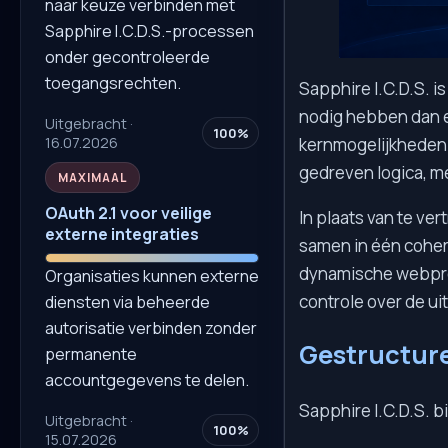
naar keuze verbinden met
Sapphire I.C.D.S.-processen
onder gecontroleerde
toegangsrechten.
Sapphire I.C.D.S. i
nodig hebben dan 
Uitgebracht ·
100%
16.07.2026
kernmogelijkheden 
gedreven logica, m
MAXIMAAL
OAuth 2.1 voor veilige
In plaats van te ve
externe integraties
samen in één coher
dynamische webpro
Organisaties kunnen externe
controle over de u
diensten via beheerde
autorisatie verbinden zonder
Gestructure
permanente
accountgegevens te delen.
Sapphire I.C.D.S. 
Uitgebracht ·
100%
15.07.2026