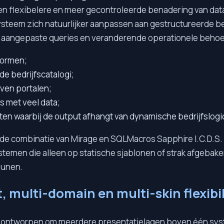
een flexibelere en meer gecontroleerde benadering van da
ysteem zich natuurlijker aanpassen aan gestructureerde be
, aangepaste queries en veranderende operationele behoe
formen;
de bedrijfscatalogi;
even portalen;
s met veel data;
ten waarbij de output afhangt van dynamische bedrijfslogi
t de combinatie van Mirage en SQLMacros Sapphire I.C.D.S. 
temen die alleen op statische sjablonen of strak afgebak
eunen.
, multi-domain en multi-skin flexibil
is ontworpen om meerdere presentatielagen boven één sys