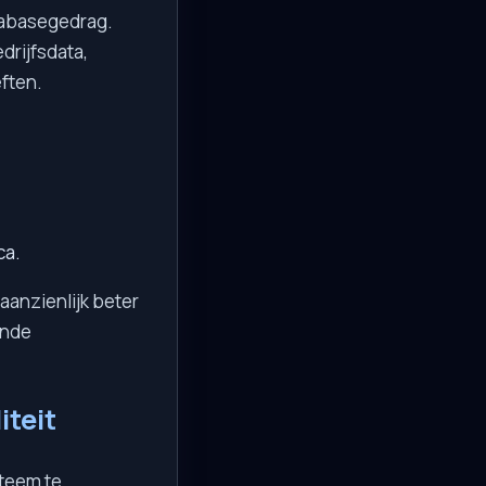
tabasegedrag.
drijfsdata,
ften.
ca.
aanzienlijk beter
ende
iteit
teem te