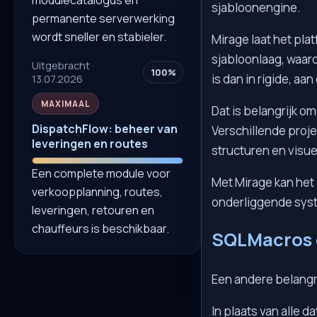
sjabloonengine.
permanente serverwerking
wordt sneller en stabieler.
Mirage laat het pl
sjabloonlaag, waar
Uitgebracht ·
100%
is dan in rigide, a
13.07.2026
MAXIMAAL
Dat is belangrijk 
DispatchFlow: beheer van
Verschillende proj
leveringen en routes
structuren en visue
Een complete module voor
Met Mirage kan het 
verkoopplanning, routes,
onderliggende syst
leveringen, retouren en
chauffeurs is beschikbaar.
SQLMacros 
Een andere belangr
In plaats van alle 