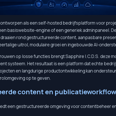
s ontworpen als een self-hosted bedrijfsplatform voor proj
een basiswebsite-engine of een generiek adminpaneel. D
draaien rond gestructureerde content, aanpasbare present
eertalige uitrol, modulaire groei en ingebouwde AI-onders
rtrouwen op losse functies brengt Sapphire I.C.D.S. deze 
ent systeem. Het resultaat is een platform dat echte bedri
jecten en langdurige productontwikkeling kan ondersteu
itrolomgeving op te geven.
erde content en publicatieworkflow
biedt een gestructureerde omgeving voor contentbeheer en