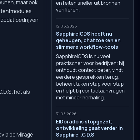
teunen, maar ook
en feiten sneller uit bronnen
verifiëren.
ontentmodules
, zodat bedrijven
12.06.2026
SapphireICDS heeft nu
geheugen, chatzoeken en
slimmere workflow-tools
SapphireICDS is nu veel
praktischer voor bedrijven: hij
onthoudt context beter, vindt
eerdere gesprekken terug,
beheert taken stap voor stap
en helpt bij contactaanvragen
.D.S. het als
met minder herhaling.
31.05.2026
ElDorado is stopgezet;
ontwikkeling gaat verder in
t via de Mirage-
Sapphire I.C.D.S.