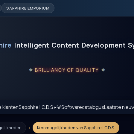
SAPPHIRE EMPORIUM
hire
Intelligent
Content
Development
S
BRILLIANCY OF QUALITY
e klanten
Sapphire I.C.D.S.
Softwarecatalogus
Laatste nieu
›
elijkheden
Kernmogelijkheden van Sapphire I.C.D.S.