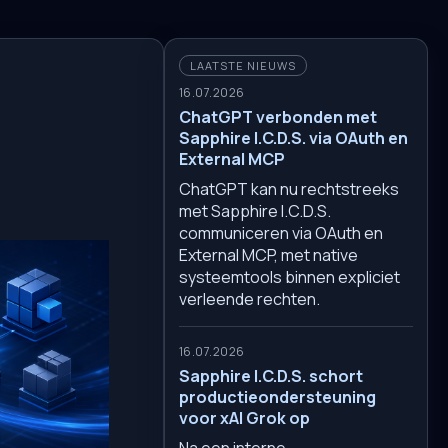
LAATSTE NIEUWS
16.07.2026
ChatGPT verbonden met
Sapphire I.C.D.S. via OAuth en
External MCP
ChatGPT kan nu rechtstreeks
met Sapphire I.C.D.S.
communiceren via OAuth en
External MCP, met native
systeemtools binnen expliciet
verleende rechten.
16.07.2026
Sapphire I.C.D.S. schort
productieondersteuning
voor xAI Grok op
Na een interne