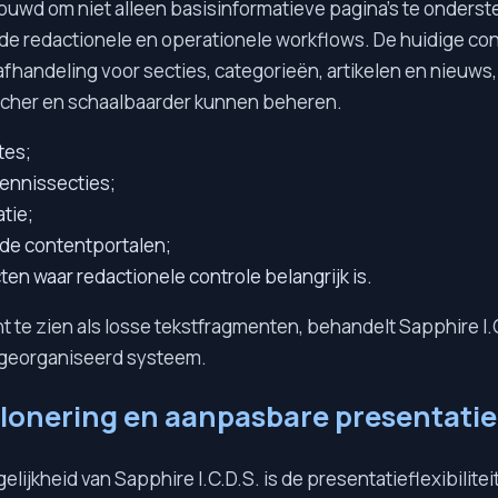
bouwd om niet alleen basisinformatieve pagina's te onders
e redactionele en operationele workflows. De huidige c
afhandeling voor secties, categorieën, artikelen en nieuws
scher en schaalbaarder kunnen beheren.
tes;
kennissecties;
tie;
de contentportalen;
ten waar redactionele controle belangrijk is.
nt te zien als losse tekstfragmenten, behandelt Sapphire I.C
 georganiseerd systeem.
lonering en aanpasbare presentatie
lijkheid van Sapphire I.C.D.S. is de presentatieflexibilitei