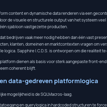
atform content en dynamische data renderen via een gecont
door de visuele en structurele output van het systeem vee
an één sjabloon vastgezette producten.
omdat bedrijven vaak meer nodig hebben dan één vast prese
ecten, klanten, domeinen en marktcontexten vragen om vers
le logica. Sapphire I.C.D.S. is ontworpen om die realiteit 
platform dienen als basis voor sterk aangepaste front-end o
eem coherent blijft.
en data-gedreven platformlogica
ijke mogelijkheid is de SQLMacros-laag.
datatoegang en querylogica in hardcoded structuren te forc