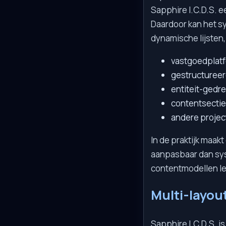
Sapphire I.C.D.S. 
Daardoor kan het s
dynamische lijsten
vastgoedplat
gestructureer
entiteit-gedr
contentsectie
andere projec
In de praktijk maak
aanpasbaar dan sys
contentmodellen l
Multi-layout
Sapphire I.C.D.S. 