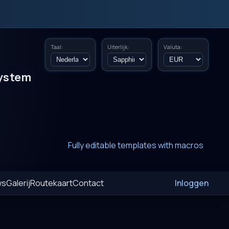
Taal:
Uiterlijk:
Valuta:
ystem
New era of smart AI agent websystems
Fully editable templates with macros
Fully customizable SQL macros support
ws
Galerij
Routekaart
Contact
Inloggen