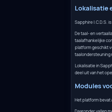
Lokalisatie
Sapphire I.C.D.S. i
De taal- en vertaal
taalafhankelijke co
platform geschikt v
taalondersteuning n
Lokalisatie in Sapp
deel uit van het op
Modules voo
Het platform bevat 
Daaronder vallen m