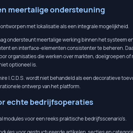
 en meertalige ondersteuning
s ontworpen met lokalisatie als een integrale mogelijkheid.
laag ondersteunt meertalige werking binnen het systeem en
ntent en interface-elementen consistenter te beheren. Daa
oor organisaties die werken over markten, doelgroepen of 
iet optioneel is.
hire I.C.D.S. wordt niet behandeld als een decoratieve toe
erationele ontwerp van het platform.
r echte bedrijfsoperaties
al modules voor een reeks praktische bedrijfsscenario's.
odules voor gestructureerde artikelen, secties en categor