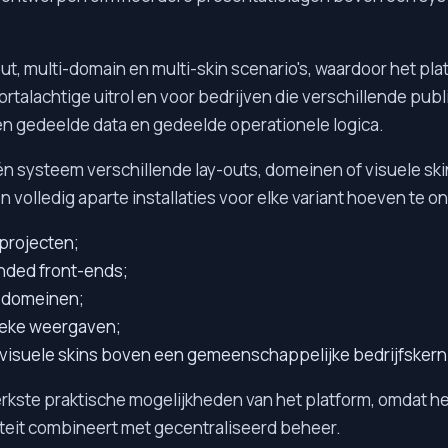
out, multi-domain en multi-skin scenario's, waardoor het pl
ortalachtige uitrol en voor bedrijven die verschillende pu
 gedeelde data en gedeelde operationele logica.
én systeem verschillende lay-outs, domeinen of visuele sk
n volledig aparte installaties voor elke variant hoeven te 
 projecten;
nded front-ends;
as-domeinen;
ieke weergaven;
 visuele skins boven een gemeenschappelijke bedrijfskern
terkste praktische mogelijkheden van het platform, omdat h
iteit combineert met gecentraliseerd beheer.