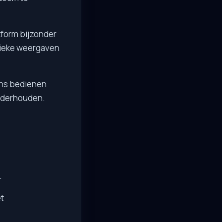
atform bijzonder
blieke weergaven
ins bedienen
onderhouden.
.
et