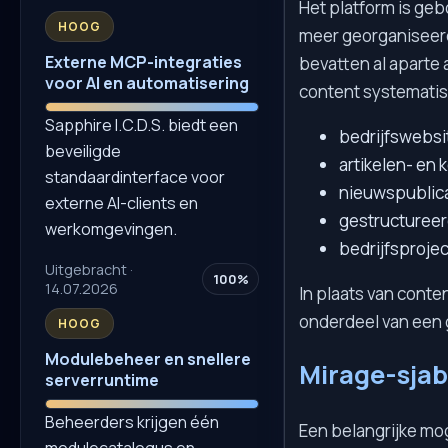
Het platform is ge
HOOG
meer georganiseerd
Externe MCP-integraties
bevatten al aparte 
voor AI en automatisering
content systemati
Sapphire I.C.D.S. biedt een
bedrijfswebsi
beveiligde
artikelen- en 
standaardinterface voor
nieuwspublica
externe AI-clients en
gestructureer
werkomgevingen.
bedrijfsprojec
Uitgebracht ·
100%
14.07.2026
In plaats van conte
onderdeel van een
HOOG
Modulebeheer en snellere
Mirage-sjab
serverruntime
Beheerders krijgen één
Een belangrijke moge
modulecatalogus en