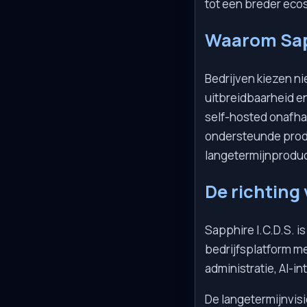
tot een breder ec
Waarom Sapp
Bedrijven kiezen ni
uitbreidbaarheid e
self-hosted onafhan
ondersteunde produ
langetermijnproduc
De richting 
Sapphire I.C.D.S. i
bedrijfsplatform m
administratie, AI-i
De langetermijnvisie