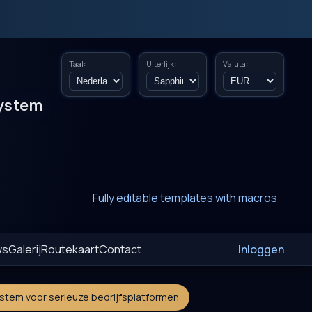
Taal:
Uiterlijk:
Valuta:
ystem
New era of smart AI agent websystems
Fully editable templates with macros
Fully customizable SQL macros support
ws
Galerij
Routekaart
Contact
Inloggen
ystem voor serieuze bedrijfsplatformen