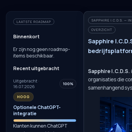
SAPPHIRE I.C.D.S. —
LAATSTE ROADMAP
OVERZICHT
Binnenkort
Sapphire I.C.D.
Er zijn nog geen roadmap-
bedrijfsplatfo
items beschikbaar.
Recent uitgebracht
Sapphire I.C.D.S.
organisaties die co
Uitgebracht ·
100%
16.07.2026
samenhangend sys
HOOG
Optionele ChatGPT-
integratie
Klanten kunnen ChatGPT