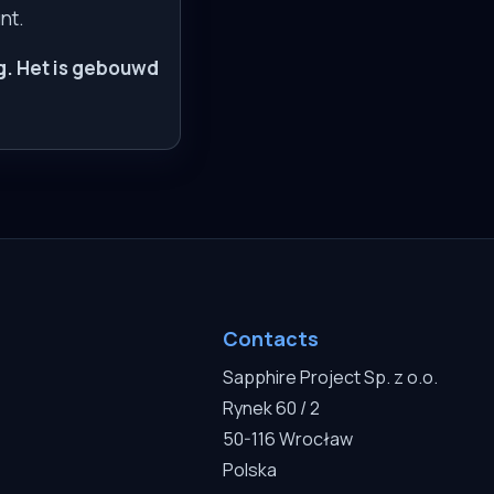
nt.
g. Het is gebouwd
Contacts
Sapphire Project Sp. z o.o.
Rynek 60 / 2
50-116 Wrocław
Polska