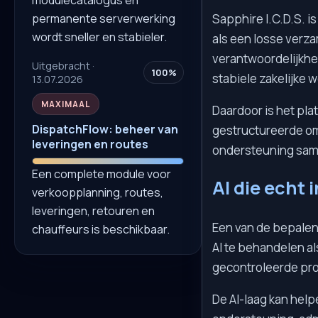
permanente serverwerking
Sapphire I.C.D.S. i
wordt sneller en stabieler.
als een losse verza
verantwoordelijkhe
Uitgebracht ·
100%
stabiele zakelijke
13.07.2026
MAXIMAAL
Daardoor is het pla
DispatchFlow: beheer van
gestructureerde omg
leveringen en routes
ondersteuning sam
Een complete module voor
AI die echt 
verkoopplanning, routes,
leveringen, retouren en
Een van de bepalend
chauffeurs is beschikbaar.
AI te behandelen al
gecontroleerde pr
De AI-laag kan hel