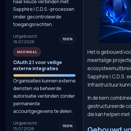
naar keuze verbinden met
Sapphire I.C.D.S.-processen
onder gecontroleerde
toegangsrechten.
Uitgebracht ·
100%
16.07.2026
Het is gebouwd voo
MAXIMAAL
meertalige projecte
OAuth 2.1 voor veilige
ecosysteemuitbreid
externe integraties
Sapphire I.C.D.S. 
Organisaties kunnen externe
infrastructuur kunn
diensten via beheerde
autorisatie verbinden zonder
In de kern combinee
permanente
gestructureerde co
accountgegevens te delen.
die kan helpen met 
Uitgebracht ·
100%
Gebouwd voo
15.07.2026