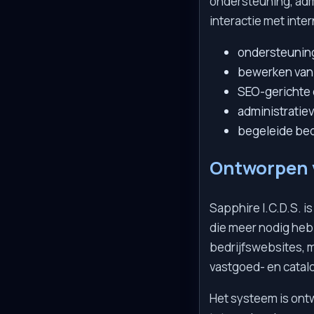
ondersteuning, admi
interactie met inter
ondersteuning
bewerken van 
SEO-gerichte
administratiev
begeleide bed
Ontworpen v
Sapphire I.C.D.S. is
die meer nodig he
bedrijfswebsites, 
vastgoed- en catal
Het systeem is ont