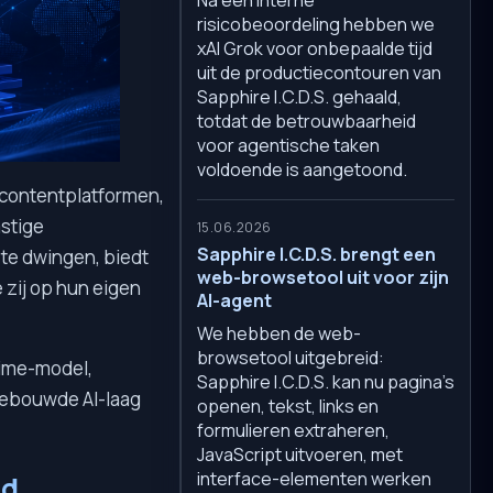
risicobeoordeling hebben we
xAI Grok voor onbepaalde tijd
uit de productiecontouren van
Sapphire I.C.D.S. gehaald,
totdat de betrouwbaarheid
voor agentische taken
voldoende is aangetoond.
 contentplatformen,
mstige
15.06.2026
Sapphire I.C.D.S. brengt een
 te dwingen, biedt
web-browsetool uit voor zijn
 zij op hun eigen
AI-agent
We hebben de web-
browsetool uitgebreid:
time-model,
Sapphire I.C.D.S. kan nu pagina's
gebouwde AI-laag
openen, tekst, links en
formulieren extraheren,
JavaScript uitvoeren, met
interface-elementen werken
id