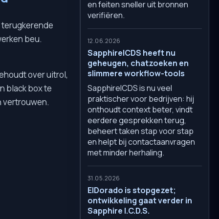
en feiten sneller uit bronnen
verifiëren.
, terugkerende
werken beu.
12.06.2026
SapphireICDS heeft nu
geheugen, chatzoeken en
slimmere workflow-tools
ehoudt over uitrol,
SapphireICDS is nu veel
en black box te
praktischer voor bedrijven: hij
n vertrouwen.
onthoudt context beter, vindt
eerdere gesprekken terug,
beheert taken stap voor stap
en helpt bij contactaanvragen
met minder herhaling.
31.05.2026
ElDorado is stopgezet;
ontwikkeling gaat verder in
Sapphire I.C.D.S.