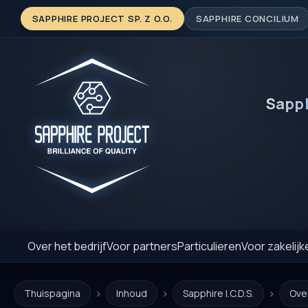
SAPPHIRE PROJECT SP. Z O.O.
SAPPHIRE CONCILIUM
Sapp
Over het bedrijf
Voor partners
Particulieren
Voor zakelijk
›
›
›
Thuispagina
Inhoud
Sapphire I.C.D.S.
Ove