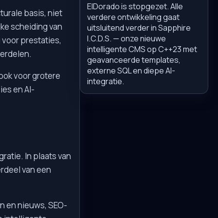
ElDorado is stopgezet. Alle
urale basis, niet
verdere ontwikkeling gaat
jke scheiding van
uitsluitend verder in Sapphire
I.C.D.S. — onze nieuwe
voor prestaties,
intelligente CMS op C++23 met
derdelen.
geavanceerde templates,
externe SQL en diepe AI-
ook voor grotere
integratie.
ies en AI-
ratie. In plaats van
erdeel van een
en en nieuws, SEO-