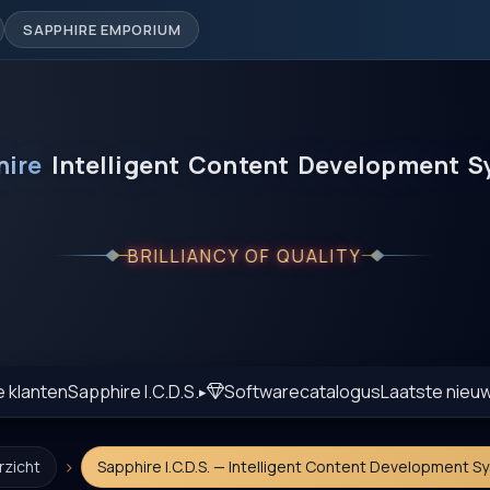
SAPPHIRE EMPORIUM
hire
Intelligent
Content
Development
S
BRILLIANCY OF QUALITY
e klanten
Sapphire I.C.D.S.
Softwarecatalogus
Laatste nieu
›
rzicht
Sapphire I.C.D.S. — Intelligent Content Development S