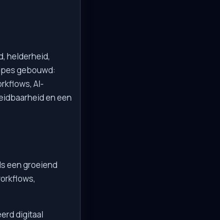
d, helderheid,
ncipes gebouwd:
rkflows, AI-
reidbaarheid en een
als een groeiend
orkflows,
erd digitaal