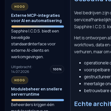
HOOG
Veel bedrijven zij
Externe MCP-integraties
serviceafhankelijk
voor AI en automatisering
Sapphire I.C.D.S. k
Sapphire I.C.D.S. biedt een
beveiligde
Het is ontworpen al
standaardinterface voor
workflows, data en 
externe AI-clients en
verhuren, maar om 
werkomgevingen.
operationele 
Uitgebracht ·
100%
voorspelbare c
14.07.2026
gestructureer
HOOG
meertalige on
Modulebeheer en snellere
betrouwbare u
serverruntime
Echte archi
Beheerders krijgen één
modulecatalogus en