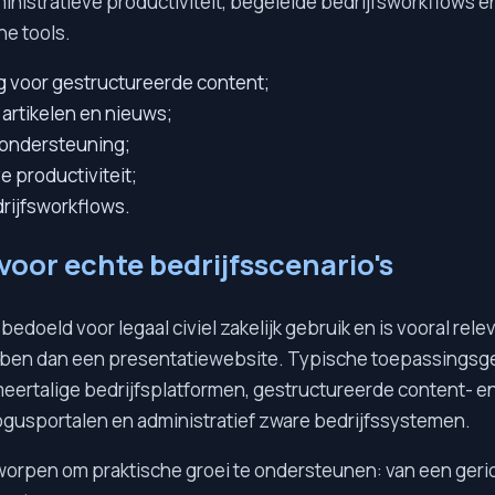
nistratieve productiviteit, begeleide bedrijfsworkflows en
ne tools.
 voor gestructureerde content;
artikelen en nieuws;
 ondersteuning;
e productiviteit;
rijfsworkflows.
oor echte bedrijfsscenario's
 bedoeld voor legaal civiel zakelijk gebruik en is vooral rel
bben dan een presentatiewebsite. Typische toepassingsge
meertalige bedrijfsplatformen, gestructureerde content- e
ogusportalen en administratief zware bedrijfssystemen.
worpen om praktische groei te ondersteunen: van een geric