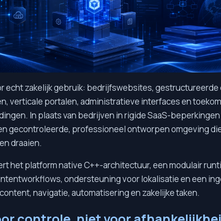
r echt zakelijk gebruik: bedrijfswebsites, gestructureerde
n, verticale portalen, administratieve interfaces en toeko
ingen. In plaats van bedrijven in rigide SaaS-beperkingen
een gecontroleerde, professioneel ontworpen omgeving die
en draaien.
rt het platform native C++-architectuur, een modulair run
ntentworkflows, ondersteuning voor lokalisatie en een in
content, navigatie, automatisering en zakelijke taken.
r controle, niet voor afhankelijkhe