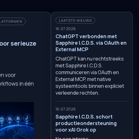
LAATSTE NIEUWS
PLATFORMEN
16.07.2026
ChatGPT verbonden met
oor serieuze
Sapphire I.C.D.S. via OAuth en
External MCP
ChatGPT kan nu rechtstreeks
met Sapphire I.C.D.S.
communiceren via OAuth en
en voor
External MCP, met native
orkflows in één
systeemtools binnen expliciet
verleende rechten.
16.07.2026
Sapphire I.C.D.S. schort
productieondersteuning
voor xAI Grok op
Na een interne