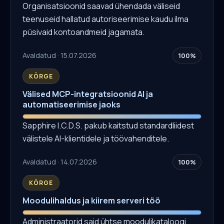
Organisatsioonid saavad ühendada väliseid
teenuseid hallatud autoriseerimise kaudu ilma
püsivaid kontoandmeid jagamata.
Avaldatud · 15.07.2026
100%
KÕRGE
Välised MCP-integratsioonid AI ja
automatiseerimise jaoks
Sapphire I.C.D.S. pakub kaitstud standardliidest
välistele AI-klientidele ja töövahenditele.
Avaldatud · 14.07.2026
100%
KÕRGE
Moodulihaldus ja kiirem serveri töö
Administraatorid said ühtse moodulikataloogi