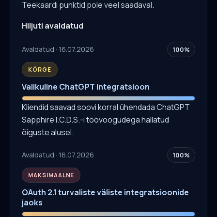
Teekaardi punktid pole veel saadaval.
Hiljuti avaldatud
Avaldatud · 16.07.2026
100%
KÕRGE
Valikuline ChatGPT integratsioon
Kliendid saavad soovi korral ühendada ChatGPT
Sapphire I.C.D.S.-i töövoogudega hallatud
õiguste alusel.
Avaldatud · 16.07.2026
100%
MAKSIMAALNE
OAuth 2.1 turvaliste väliste integratsioonide
jaoks