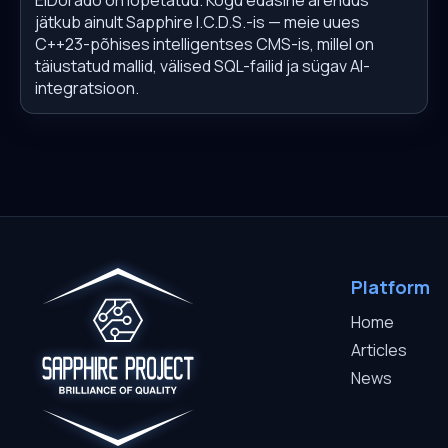
jätkub ainult Sapphire I.C.D.S.-is — meie uues
C++23-põhises intelligentses CMS-is, millel on
täiustatud mallid, välised SQL-failid ja sügav AI-
integratsioon.
Platform
Home
Articles
News