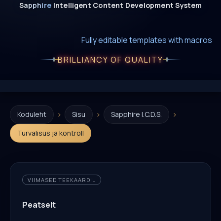
Sapphire
Intelligent
Content
Development
System
New era of smart AI agent websystems
Fully editable templates with macros
Fully customizable SQL macros support
BRILLIANCY OF QUALITY
›
›
›
Koduleht
Sisu
Sapphire I.C.D.S.
Turvalisus ja kontroll
VIIMASED TEEKAARDIL
Peatselt