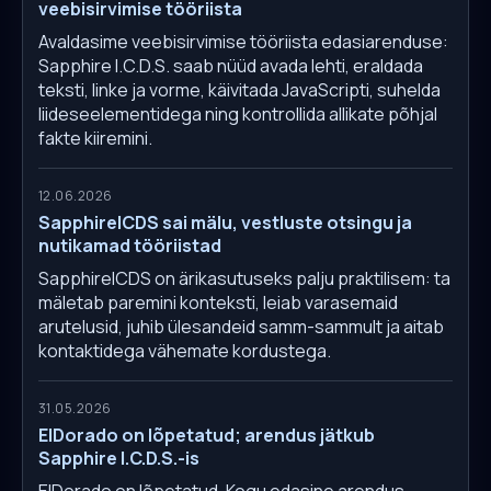
veebisirvimise tööriista
Avaldasime veebisirvimise tööriista edasiarenduse:
Sapphire I.C.D.S. saab nüüd avada lehti, eraldada
teksti, linke ja vorme, käivitada JavaScripti, suhelda
liideseelementidega ning kontrollida allikate põhjal
fakte kiiremini.
12.06.2026
SapphireICDS sai mälu, vestluste otsingu ja
nutikamad tööriistad
SapphireICDS on ärikasutuseks palju praktilisem: ta
mäletab paremini konteksti, leiab varasemaid
arutelusid, juhib ülesandeid samm-sammult ja aitab
kontaktidega vähemate kordustega.
31.05.2026
ElDorado on lõpetatud; arendus jätkub
Sapphire I.C.D.S.-is
ElDorado on lõpetatud. Kogu edasine arendus