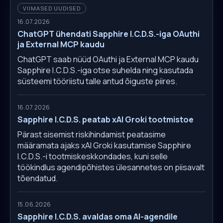
VIIMASED UUDISED
16.07.2026
ChatGPT ühendati Sapphire I.C.D.S.-iga OAuthi
ja External MCP kaudu
ChatGPT saab nüüd OAuthi ja External MCP kaudu
Sapphire I.C.D.S.-iga otse suhelda ning kasutada
süsteemi tööriistu talle antud õiguste piires.
16.07.2026
Sapphire I.C.D.S. peatab xAI Groki tootmistoe
Pärast sisemist riskihindamist peatasime
määramata ajaks xAI Groki kasutamise Sapphire
I.C.D.S.-i tootmiskeskkondades, kuni selle
töökindlus agendipõhistes ülesannetes on piisavalt
tõendatud.
15.06.2026
Sapphire I.C.D.S. avaldas oma AI-agendile