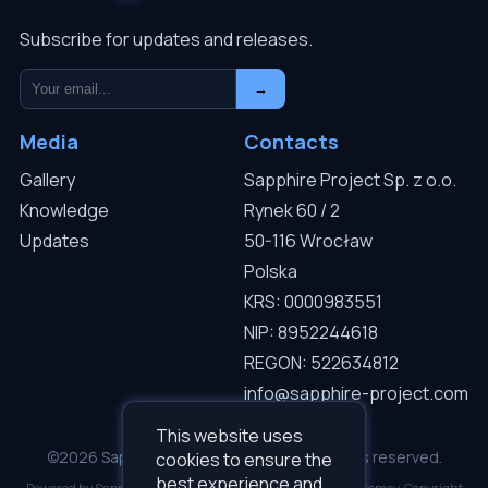
Subscribe for updates and releases.
→
Media
Contacts
Gallery
Sapphire Project Sp. z o.o.
Knowledge
Rynek 60 / 2
Updates
50-116 Wrocław
Polska
KRS: 0000983551
NIP: 8952244618
REGON: 522634812
info@sapphire-project.com
This website uses
©2026 Sapphire Project Sp. z o.o. — All rights reserved.
cookies to ensure the
best experience and