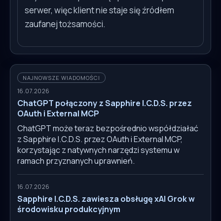
serwer, więc klient nie staje się źródłem
zaufanej tożsamości.
NAJNOWSZE WIADOMOŚCI
16.07.2026
ChatGPT połączony z Sapphire I.C.D.S. przez
OAuth i External MCP
ChatGPT może teraz bezpośrednio współdziałać
z Sapphire I.C.D.S. przez OAuth i External MCP,
korzystając z natywnych narzędzi systemu w
ramach przyznanych uprawnień.
16.07.2026
Sapphire I.C.D.S. zawiesza obsługę xAI Grok w
środowisku produkcyjnym