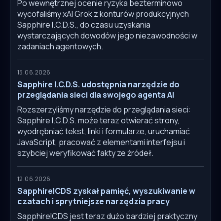
Po wewnętrznej ocenie ryzyka bezterminowo
wycofaliśmy xAI Grok z konturów produkcyjnych
Sapphire I.C.D.S., do czasu uzyskania
wystarczających dowodów jego niezawodności w
zadaniach agentowych.
15.06.2026
Sapphire I.C.D.S. udostępnia narzędzie do
przeglądania sieci dla swojego agenta AI
Rozszerzyliśmy narzędzie do przeglądania sieci:
Sapphire I.C.D.S. może teraz otwierać strony,
wyodrębniać tekst, linki i formularze, uruchamiać
JavaScript, pracować z elementami interfejsu i
szybciej weryfikować fakty ze źródeł.
12.06.2026
SapphireICDS zyskał pamięć, wyszukiwanie w
czatach i sprytniejsze narzędzia pracy
SapphireICDS jest teraz dużo bardziej praktyczny