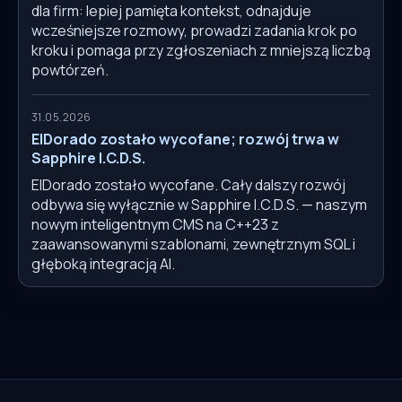
dla firm: lepiej pamięta kontekst, odnajduje
wcześniejsze rozmowy, prowadzi zadania krok po
kroku i pomaga przy zgłoszeniach z mniejszą liczbą
powtórzeń.
31.05.2026
ElDorado zostało wycofane; rozwój trwa w
Sapphire I.C.D.S.
ElDorado zostało wycofane. Cały dalszy rozwój
odbywa się wyłącznie w Sapphire I.C.D.S. — naszym
nowym inteligentnym CMS na C++23 z
zaawansowanymi szablonami, zewnętrznym SQL i
głęboką integracją AI.