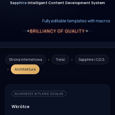
Sapphire
Intelligent
Content
Development
System
New era of smart AI agent websystems
Fully editable templates with macros
Fully customizable SQL macros support
BRILLIANCY OF QUALITY
›
›
Strona internetowa
Treść
Sapphire I.C.D.S.
›
Architektura
NAJNOWSZE W PLANIE DZIAŁAŃ
Wkrótce