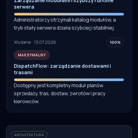
Zarządzanie modułami i szybszy runtime
serwera
Administratorzy otrzymali katalog modułów, a
tryb stały serwera działa szybciej i stabilniej.
Wydane · 13.07.2026
100%
MAKSYMALNY
DispatchFlow: zarządzanie dostawami i
trasami
Dostępny jest kompletny moduł planów
sprzedaży, tras, dostaw, zwrotów i pracy
kierowców.
ARCHITEKTURA