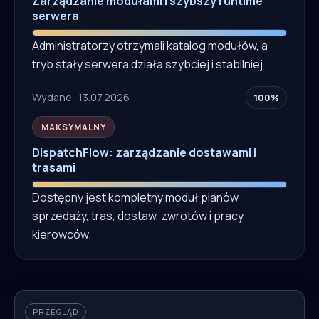
Zarządzanie modułami i szybszy runtime
serwera
Administratorzy otrzymali katalog modułów, a
tryb stały serwera działa szybciej i stabilniej.
Wydane · 13.07.2026
100%
MAKSYMALNY
DispatchFlow: zarządzanie dostawami i
trasami
Dostępny jest kompletny moduł planów
sprzedaży, tras, dostaw, zwrotów i pracy
kierowców.
PRZEGLĄD