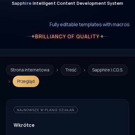
Sapphire
Intelligent
Content
Development
System
New era of smart AI agent websystems
Fully editable templates with macros
Fully customizable SQL macros support
BRILLIANCY OF QUALITY
›
›
Strona internetowa
Treść
Sapphire I.C.D.S.
›
Przegląd
NAJNOWSZE W PLANIE DZIAŁAŃ
Wkrótce