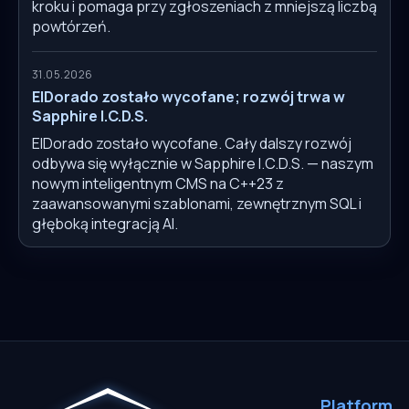
kroku i pomaga przy zgłoszeniach z mniejszą liczbą
powtórzeń.
31.05.2026
ElDorado zostało wycofane; rozwój trwa w
Sapphire I.C.D.S.
ElDorado zostało wycofane. Cały dalszy rozwój
odbywa się wyłącznie w Sapphire I.C.D.S. — naszym
nowym inteligentnym CMS na C++23 z
zaawansowanymi szablonami, zewnętrznym SQL i
głęboką integracją AI.
Platform