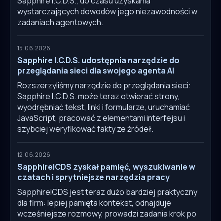
Sapphire I.C.D.S., do czasu uzyskania
wystarczających dowodów jego niezawodności w
zadaniach agentowych.
15.06.2026
Sapphire I.C.D.S. udostępnia narzędzie do
przeglądania sieci dla swojego agenta AI
Rozszerzyliśmy narzędzie do przeglądania sieci:
Sapphire I.C.D.S. może teraz otwierać strony,
wyodrębniać tekst, linki i formularze, uruchamiać
JavaScript, pracować z elementami interfejsu i
szybciej weryfikować fakty ze źródeł.
12.06.2026
SapphireICDS zyskał pamięć, wyszukiwanie w
czatach i sprytniejsze narzędzia pracy
SapphireICDS jest teraz dużo bardziej praktyczny
dla firm: lepiej pamięta kontekst, odnajduje
wcześniejsze rozmowy, prowadzi zadania krok po