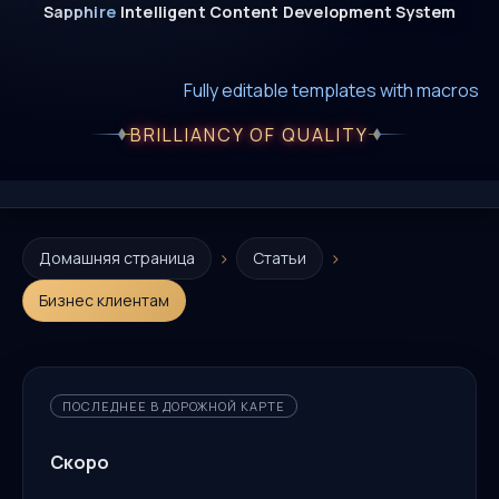
Sapphire
Intelligent
Content
Development
System
New era of smart AI agent websystems
Fully editable templates with macros
Fully customizable SQL macros support
BRILLIANCY OF QUALITY
›
›
Домашняя страница
Статьи
Бизнес клиентам
ПОСЛЕДНЕЕ В ДОРОЖНОЙ КАРТЕ
Скоро