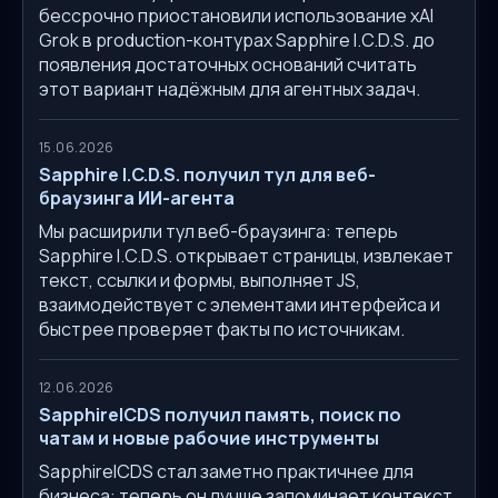
бессрочно приостановили использование xAI
Grok в production-контурах Sapphire I.C.D.S. до
появления достаточных оснований считать
этот вариант надёжным для агентных задач.
15.06.2026
Sapphire I.C.D.S. получил тул для веб-
браузинга ИИ-агента
Мы расширили тул веб-браузинга: теперь
Sapphire I.C.D.S. открывает страницы, извлекает
текст, ссылки и формы, выполняет JS,
взаимодействует с элементами интерфейса и
быстрее проверяет факты по источникам.
12.06.2026
SapphireICDS получил память, поиск по
чатам и новые рабочие инструменты
SapphireICDS стал заметно практичнее для
бизнеса: теперь он лучше запоминает контекст,