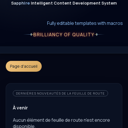
Sapphire
Intelligent
Content
Development
System
New era of smart AI agent websystems
Fully editable templates with macros
Fully customizable SQL macros support
BRILLIANCY OF QUALITY
Page d'accueil
DERNIÈRES NOUVEAUTÉS DE LA FEUILLE DE ROUTE
À venir
Aucun élément de feuille de route n'est encore
disponible.