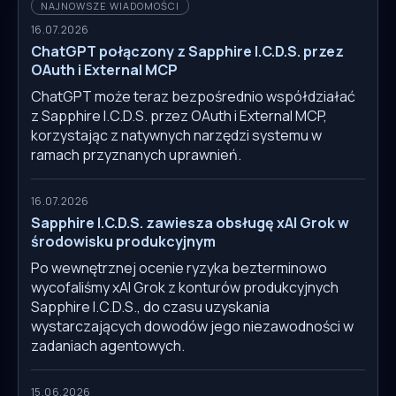
NAJNOWSZE WIADOMOŚCI
16.07.2026
ChatGPT połączony z Sapphire I.C.D.S. przez
OAuth i External MCP
ChatGPT może teraz bezpośrednio współdziałać
z Sapphire I.C.D.S. przez OAuth i External MCP,
korzystając z natywnych narzędzi systemu w
ramach przyznanych uprawnień.
16.07.2026
Sapphire I.C.D.S. zawiesza obsługę xAI Grok w
środowisku produkcyjnym
Po wewnętrznej ocenie ryzyka bezterminowo
wycofaliśmy xAI Grok z konturów produkcyjnych
Sapphire I.C.D.S., do czasu uzyskania
wystarczających dowodów jego niezawodności w
zadaniach agentowych.
15.06.2026