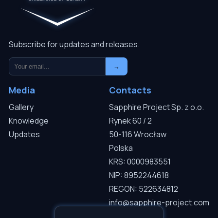
Subscribe for updates and releases.
→
Media
Contacts
Gallery
Sapphire Project Sp. z o.o.
Knowledge
Rynek 60 / 2
Updates
50-116 Wrocław
Polska
KRS: 0000983551
NIP: 8952244618
REGON: 522634812
info@sapphire-project.com