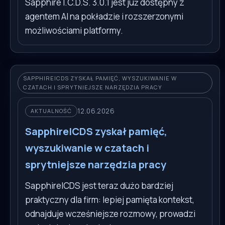
Sapphire I.C.D.S. 3.0.1 jest już dostępny z
agentem AI na pokładzie i rozszerzonymi
możliwościami platformy.
SAPPHIREICDS ZYSKAŁ PAMIĘĆ, WYSZUKIWANIE W
CZATACH I SPRYTNIEJSZE NARZĘDZIA PRACY
12.06.2026
AKTUALNOŚĆ
SapphireICDS zyskał pamięć,
wyszukiwanie w czatach i
sprytniejsze narzędzia pracy
SapphireICDS jest teraz dużo bardziej
praktyczny dla firm: lepiej pamięta kontekst,
odnajduje wcześniejsze rozmowy, prowadzi