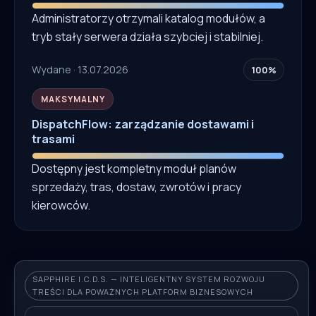
Administratorzy otrzymali katalog modułów, a
tryb stały serwera działa szybciej i stabilniej.
Wydane · 13.07.2026
100%
MAKSYMALNY
DispatchFlow: zarządzanie dostawami i
trasami
Dostępny jest kompletny moduł planów
sprzedaży, tras, dostaw, zwrotów i pracy
kierowców.
SAPPHIRE I.C.D.S. — INTELIGENTNY SYSTEM ROZWOJU
TREŚCI DLA POWAŻNYCH PLATFORM BIZNESOWYCH