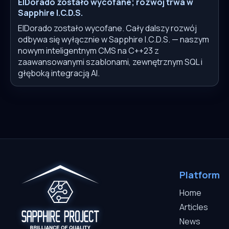
ElDorado zostało wycofane; rozwój trwa w
Sapphire I.C.D.S.
ElDorado zostało wycofane. Cały dalszy rozwój
odbywa się wyłącznie w Sapphire I.C.D.S. — naszym
nowym inteligentnym CMS na C++23 z
zaawansowanymi szablonami, zewnętrznym SQL i
głęboką integracją AI.
Platform
Home
Articles
News