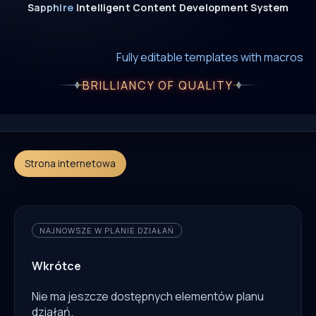
Sapphire
Intelligent
Content
Development
System
New era of smart AI agent websystems
Fully editable templates with macros
Fully customizable SQL macros support
BRILLIANCY OF QUALITY
Strona internetowa
NAJNOWSZE W PLANIE DZIAŁAŃ
Wkrótce
Nie ma jeszcze dostępnych elementów planu
działań.